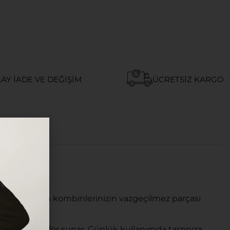
AY İADE VE DEĞIŞIM
ÜCRETSIZ KARGO
em de modern kombinlerinizin vazgeçilmez parçası
u yüksek konfor sunar. Günlük kullanımda tarzınıza