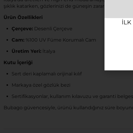
şıklık katarken, gözlerinizi de güneşin zararlı etkilerind
Ürün Özellikleri
ILK
Çerçeve:
Desenli Çerçeve
Cam:
%100 UV Füme Korumalı Cam
Üretim Yeri:
İtalya
Kutu İçeriği
Sert deri kaplamalı orijinal kılıf
Markaya özel gözlük bezi
Sertifikasyonlar, kullanım kılavuzu ve garanti belges
Bubago güvencesiyle, ürünü kullandığınız süre boyunc