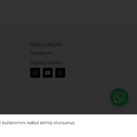
U
4
HIZLI ERİŞİM
Hesabım
Sipariş Takibi
z kullanımını kabul etmiş olursunuz.