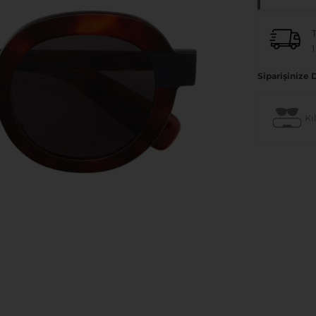
1
Siparişinize 
Kıl