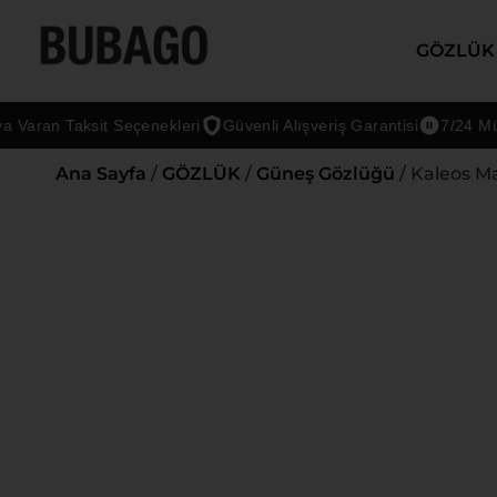
GÖZLÜK
ran Taksit Seçenekleri
Güvenli Alışveriş Garantisi
7/24 Müşteri
Ana Sayfa
/
GÖZLÜK
/
Güneş Gözlüğü
/ Kaleos M