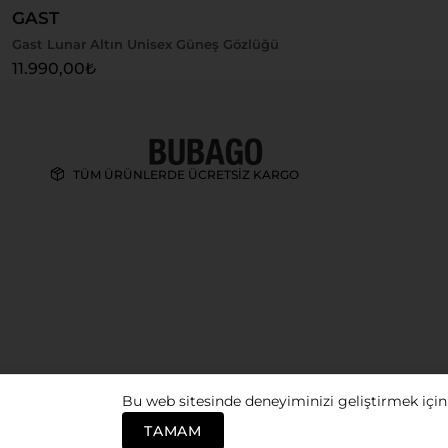
GAST
Gast Lunar Altın Unisex Güneş Gözlüğü
11.990,00
₺
TÜM ÜRÜNLERDE ÜCRETSİZ KARGO
Bu web sitesinde deneyiminizi geliştirmek için
© 2026
Bubago. All rights reserved.
TAMAM