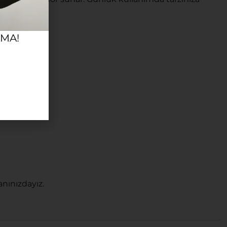
RMA!
nınızdayız.