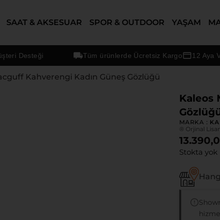
SAAT & AKSESUAR
SPOR & OUTDOOR
YAŞAM
M
 Desteği
Tüm ürünlerde Ücretsiz Kargo
12 Aya Varan 
acguff Kahverengi Kadın Güneş Gözlüğü
Kaleos 
Gözlüğ
MARKA :
KA
® Orjinal Lisa
13.390,
Stokta yok
Hangi
Showr
hizmet