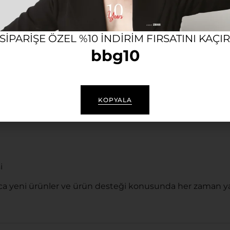
en korur.
 SIPARIŞE ÖZEL %10 INDIRIM FIRSATINI KAÇI
bbg10
KOPYALA
i
a yeni ürünler ve ürün desteği konusunda her zaman ya