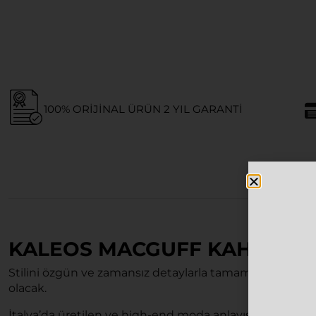
100% ORIJINAL ÜRÜN 2 YIL GARANTI
KALEOS MACGUFF KAHVEREN
Stilini özgün ve zamansız detaylarla tamamlamak iste
olacak.
İtalya’da üretilen ve high-end moda anlayışını yansıta