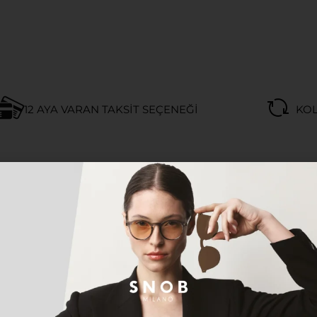
12 AYA VARAN TAKSIT SEÇENEĞI
KOL
Açıklama
Ek bilgi
GI KADIN GÜNEŞ GÖZLÜĞÜ
yen herkes için tasarlanan bu özel model, hem klasik h
n gözlük; hafif, dayanıklı ve ergonomik yapısıyla gün boy