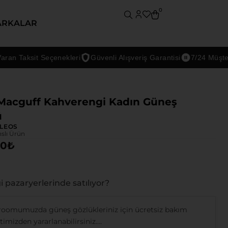
0
ARKALAR
Taksit Seçenekleri
Güvenli Alışveriş Garantisi
7/24 Müşteri De
Macguff Kahverengi Kadın Güneş
ü
LEOS
nslı Ürün
00
₺
 pazaryerlerinde satılıyor?
oomumuzda güneş gözlükleriniz için ücretsiz bakım
imizden yararlanabilirsiniz....