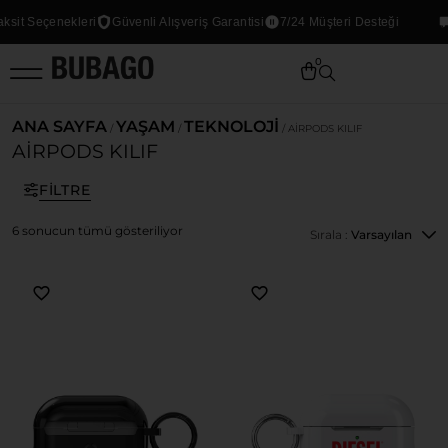
sit Seçenekleri
Güvenli Alışveriş Garantisi
7/24 Müşteri Desteği
0
ANA SAYFA
YAŞAM
TEKNOLOJİ
/
/
/ AIRPODS KILIF
AIRPODS KILIF
FILTRE
6 sonucun tümü gösteriliyor
Sırala :
Varsayılan