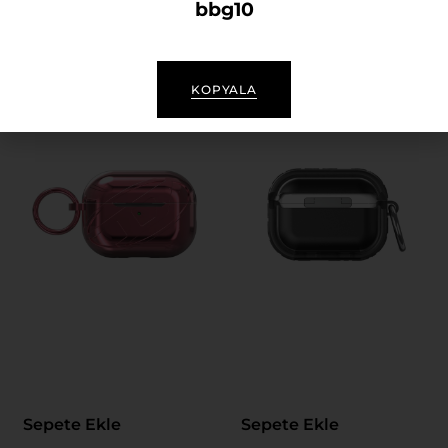
bbg10
3.459,00
₺
2.999,99
₺
KOPYALA
Sepete Ekle
Sepete Ekle