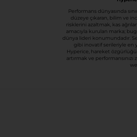
Performans dünyasında sınırla
düzeye çıkaran, bilim ve ino
risklerini azaltmak, kas ağrı
amacıyla kurulan marka; bugü
dünya lideri konumundadır. S
gibi inovatif serileriyle
Hyperice, hareket özgürlüğünü
artırmak ve performansınızı 
we