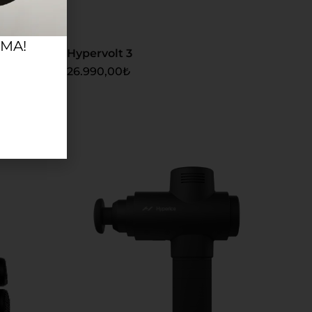
RMA!
k Sistemi
Hypervolt 3
26.990,00
₺