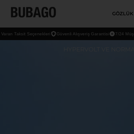
GÖZLÜK
it Seçenekleri
Güvenli Alışveriş Garantisi
7/24 Müşteri Desteğ
HYPERVOLT VE NORMAT