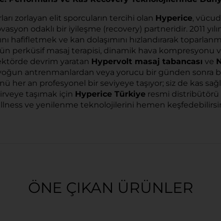
rı zorlayan elit sporcuların tercihi olan
Hyperice
, vücu
vasyon odaklı bir iyileşme (recovery) partneridir. 2011 yı
larını hafifletmek ve kan dolaşımını hızlandırarak toparla
n perküsif masaj terapisi, dinamik hava kompresyonu ve
ektörde devrim yaratan
Hypervolt masaj tabancası
ve
N
 en yoğun antrenmanlardan veya yorucu bir günden sonra
 her an profesyonel bir seviyeye taşıyor; siz de kas sağl
zirveye taşımak için
Hyperice Türkiye
resmi distribütörü 
llness ve yenilenme teknolojilerini hemen keşfedebilirsin
ÖNE ÇIKAN ÜRÜNLER