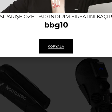
 SIPARIŞE ÖZEL %10 INDIRIM FIRSATINI KAÇI
 Go 3
Hyperice Normatec 3 Baca
bbg10
₺
68.900,00
₺
KOPYALA