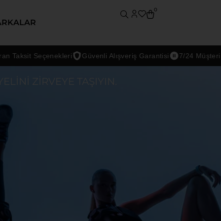
0
ARKALAR
Seçenekleri
Güvenli Alışveriş Garantisi
7/24 Müşteri Desteği
INI ZIRVEYE TAŞIYIN.