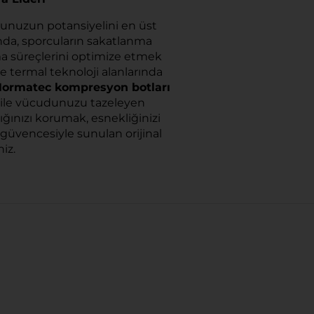
dunuzun potansiyelini en üst
lında, sporcuların sakatlanma
nma süreçlerini optimize etmek
 termal teknoloji alanlarında
ormatec kompresyon botları
 bile vücudunuzu tazeleyen
ığınızı korumak, esnekliğinizi
güvencesiyle sunulan orijinal
iz.