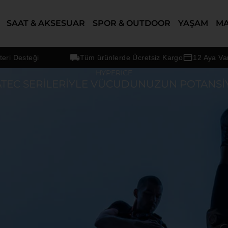
SAAT & AKSESUAR
SPOR & OUTDOOR
YAŞAM
M
i
Tüm ürünlerde Ücretsiz Kargo
12 Aya Varan Taksit 
HYPERICE
EC SERILERIYLE VÜCUDUNUZUN POTANSIYEL