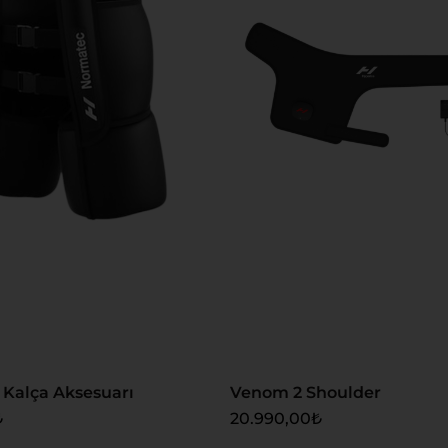
 Ekle
Sepete Ekle
Kalça Aksesuarı
Venom 2 Shoulder
₺
20.990,00
₺