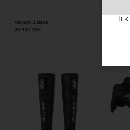
ILK
Venom 2 Back
Hypervolt
20.990,00
₺
16.990,00