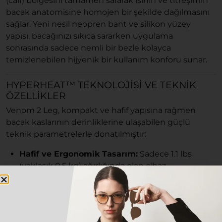
(calf) bölgesini tamamen sararak ısının ve titreşimin
bacak anatomisine homojen bir şekilde dağılmasını
sağlar. Yeni nesil neopren bant ve silikon yüzey
yapısı, bacağınızı sıkıca sararken uygulama
sonrasında sadece nemli bir bezle kolayca
temizlenebilen hijyenik bir kullanım konforu sunar.
HYPERHEAT™ TEKNOLOJISI VE TEKNIK
ÖZELLIKLER
Venom 2 Leg, kompakt ve hafif yapısına rağmen
bacak kaslarının derinliklerine ulaşabilen güçlü
teknik parametrelerle donatılmıştır:
Hafif ve Ergonomik Tasarım:
Sadece 1.1 lbs
(yaklaşık 0.5 kg) ağırlığında olan cihaz,
bacağınızdayken ağırlık hissi yaratmaz. 38 x 14 x 2
inç boyutlarındaki esnek yapısı her bacak
ölçüsüne göre kolayca ayarlanabilir.
3 Kademeli Hassas Isı Ayarı:
Farklı hassasiyet