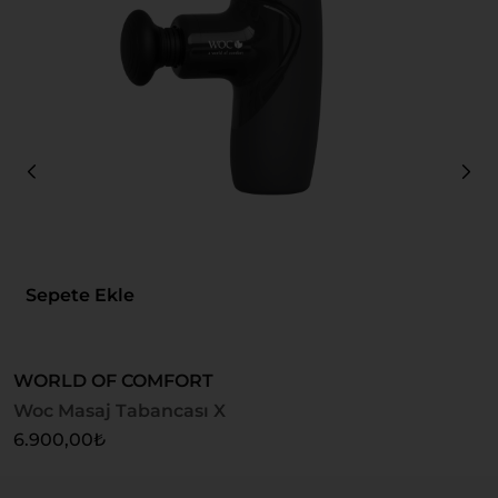
Sepete Ekle
WORLD OF COMFORT
W
Woc Masaj Tabancası X
W
6.900,00
₺
7