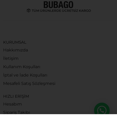
TÜM ÜRÜNLERDE ÜCRETSİZ KARGO
KURUMSAL
Hakkımızda
İletişim
Kullanım Koşulları
İptal ve İade Koşulları
Mesafeli Satış Sözleşmesi
HIZLI ERİŞİM
Hesabım
Sipariş Takibi