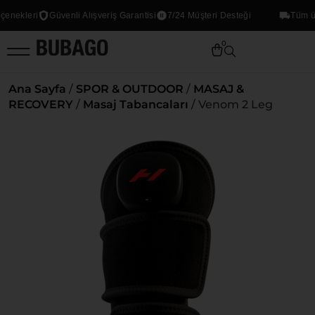
kleri
Güvenli Alışveriş Garantisi
7/24 Müşteri Desteği
Tüm ürünl
0
Ana Sayfa
/
SPOR & OUTDOOR
/
MASAJ &
RECOVERY
/
Masaj Tabancaları
/ Venom 2 Leg