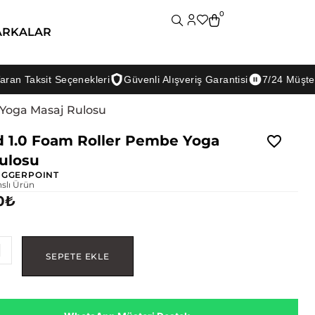
0
ARKALAR
sit Seçenekleri
Güvenli Alışveriş Garantisi
7/24 Müşteri Deste
 Yoga Masaj Rulosu
d 1.0 Foam Roller Pembe Yoga
ulosu
IGGERPOINT
nslı Ürün
0
₺
SEPETE EKLE