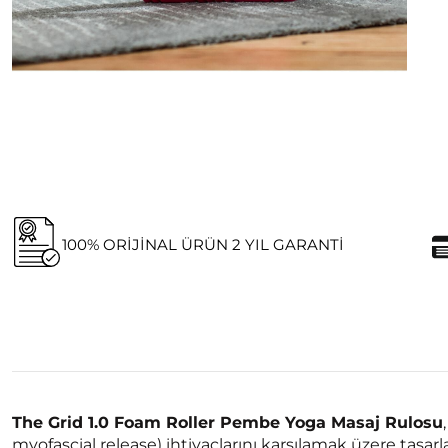
100% ORIJINAL ÜRÜN 2 YIL GARANTI
The Grid 1.0 Foam Roller Pembe Yoga Masaj Rulosu
myofascial release) ihtiyaçlarını karşılamak üzere tasa