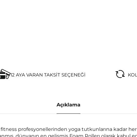
12 AYA VARAN TAKSIT SEÇENEĞI
KOL
Açıklama
, fitness profesyonellerinden yoga tutkunlarına kadar her
rlanmış, dünyanın en gelişmiş Foam Rollerı olarak kabul e