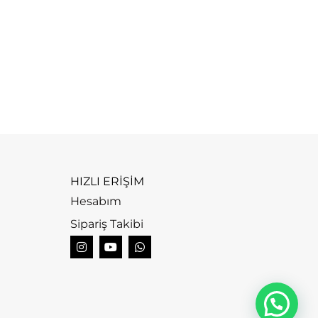
T
T
2
HIZLI ERİŞİM
Hesabım
Sipariş Takibi