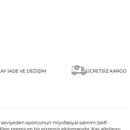
AY İADE VE DEĞIŞIM
ÜCRETSIZ KARGO
 seviyeden sporcunun miyofasiyal salınım (self-
dilen premium bir egzersiz ekipmanıdır. Kas ağrılarını