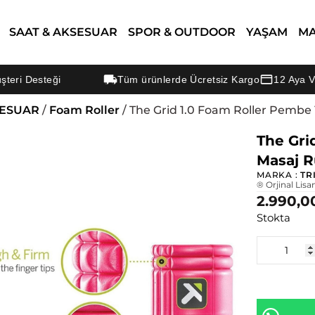
SAAT & AKSESUAR
SPOR & OUTDOOR
YAŞAM
M
steği
Tüm ürünlerde Ücretsiz Kargo
12 Aya Varan Tak
SESUAR
/
Foam Roller
/ The Grid 1.0 Foam Roller Pembe
The Gri
Masaj R
MARKA :
TR
® Orjinal Lisa
2.990,0
Stokta