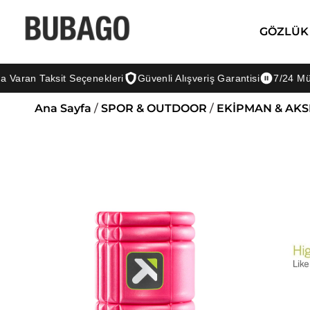
GÖZLÜK
Taksit Seçenekleri
Güvenli Alışveriş Garantisi
7/24 Müşteri De
Ana Sayfa
/
SPOR & OUTDOOR
/
EKİPMAN & AK