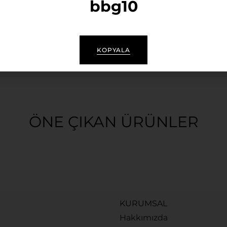
bbg10
LA COMPAGNIE DU KRAFT
KOPYALA
ÖNE ÇIKAN ÜRÜNLER
KURUMSAL
Hakkımızda