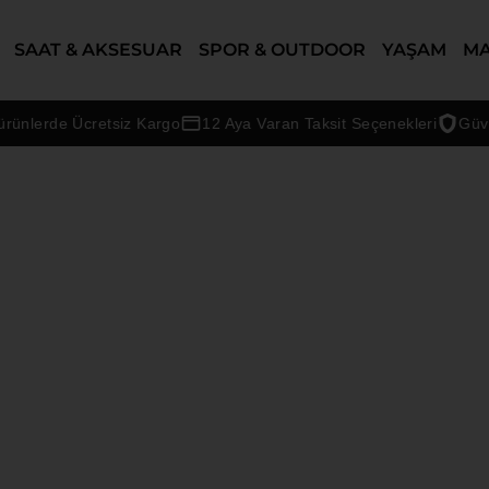
SAAT & AKSESUAR
SPOR & OUTDOOR
YAŞAM
M
nlerde Ücretsiz Kargo
12 Aya Varan Taksit Seçenekleri
Güvenli
LA COMPAGNIE DU KRAFT