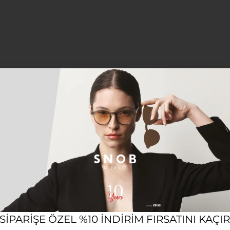
 SIPARIŞE ÖZEL %10 INDIRIM FIRSATINI KAÇI