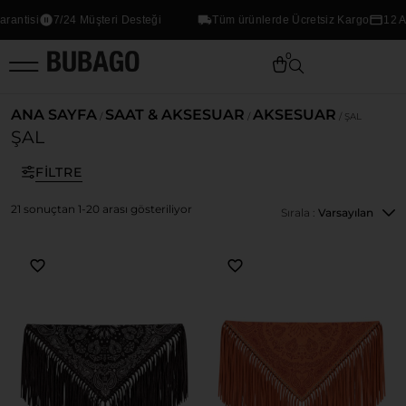
7/24 Müşteri Desteği
Tüm ürünlerde Ücretsiz Kargo
12 Aya Vara
0
ANA SAYFA
SAAT & AKSESUAR
AKSESUAR
/
/
/ ŞAL
ŞAL
FILTRE
21 sonuçtan 1-20 arası gösteriliyor
Sırala :
Varsayılan