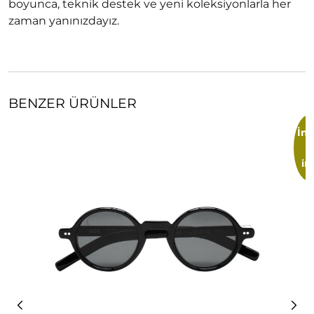
boyunca, teknik destek ve yeni koleksiyonlarla her
zaman yanınızdayız.
BENZER ÜRÜNLER
İnd
im