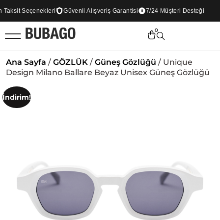
aksit Seçenekleri
Güvenli Alışveriş Garantisi
7/24 Müşteri Desteği
0
Ana Sayfa
/
GÖZLÜK
/
Güneş Gözlüğü
/ Unique
Design Milano Ballare Beyaz Unisex Güneş Gözlüğü
İndirim!