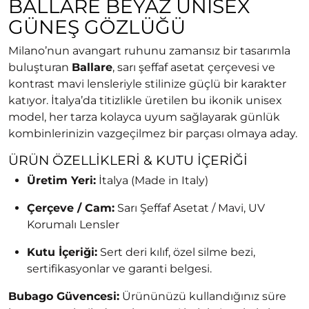
BALLARE BEYAZ UNISEX
GÜNEŞ GÖZLÜĞÜ
Milano’nun avangart ruhunu zamansız bir tasarımla
buluşturan
Ballare
, sarı şeffaf asetat çerçevesi ve
kontrast mavi lensleriyle stilinize güçlü bir karakter
katıyor. İtalya’da titizlikle üretilen bu ikonik unisex
model, her tarza kolayca uyum sağlayarak günlük
kombinlerinizin vazgeçilmez bir parçası olmaya aday.
ÜRÜN ÖZELLIKLERI & KUTU İÇERIĞI
Üretim Yeri:
İtalya (Made in Italy)
Çerçeve / Cam:
Sarı Şeffaf Asetat / Mavi, UV
Korumalı Lensler
Kutu İçeriği:
Sert deri kılıf, özel silme bezi,
sertifikasyonlar ve garanti belgesi.
Bubago Güvencesi:
Ürününüzü kullandığınız süre