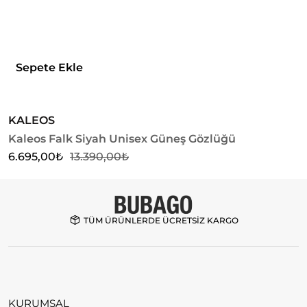
Sepete Ekle
KALEOS
K
Kaleos Falk Siyah Unisex Güneş Gözlüğü
K
6.695,00
₺
13.390,00
₺
6
TÜM ÜRÜNLERDE ÜCRETSİZ KARGO
KURUMSAL