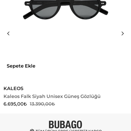
Sepete Ekle
KALEOS
G
Kaleos Falk Siyah Unisex Güneş Gözlüğü
G
6.695,00
₺
13.390,00
₺
1