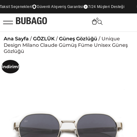
sit Seçenekleri
Güvenli Alışveriş Garantisi
7/24 Müşteri Desteği
0
Ana Sayfa
/
GÖZLÜK
/
Güneş Gözlüğü
/ Unique
Design Milano Claude Gümüş Füme Unisex Güneş
Gözlüğü
İndirim!