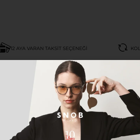
12 AYA VARAN TAKSIT SEÇENEĞI
KOL
Açıklama
Ek bilgi
TITANYUM UNISEX GÜNEŞ GÖZLÜ
fiflik sunan mat siyah renkli premium titanyum gövde.
) ve tam korumalı füme/gri renkli UV güneş gözlüğü cam