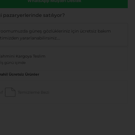
WhatsApp Müşteri Destek
 pazaryerlerinde satılıyor?
oomumuzda güneş gözlükleriniz için ücretsiz bakım
imizden yararlanabilirsiniz....
Tahmini Kargoya Teslim
 İş günü içinde
Dahil Ücretsiz Ürünler
ıf
Temizleme Bezi