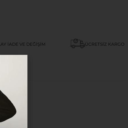
AY İADE VE DEĞIŞIM
ÜCRETSIZ KARGO
ĞÜ
ı.