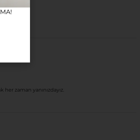
RMA!
k her zaman yanınızdayız.