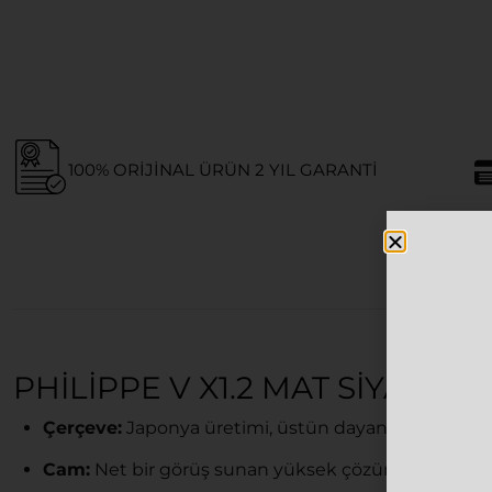
100% ORIJINAL ÜRÜN 2 YIL GARANTI
PHILIPPE V X1.2 MAT SIYAH 
Çerçeve:
Japonya üretimi, üstün dayanıklılık ve ha
Cam:
Net bir görüş sunan yüksek çözünürlüklü (HD