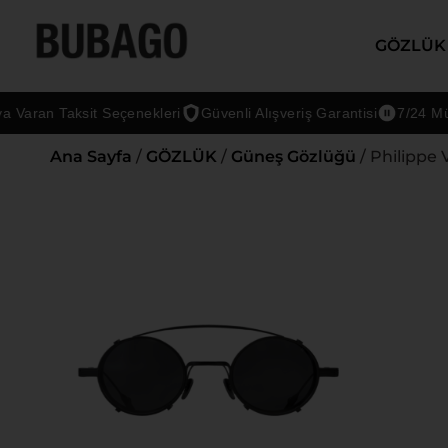
GÖZLÜK
ran Taksit Seçenekleri
Güvenli Alışveriş Garantisi
7/24 Müşteri
Ana Sayfa
/
GÖZLÜK
/
Güneş Gözlüğü
/ Philippe