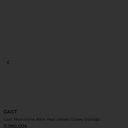
Sepete Ekle
GAST
Gast Moonstone Altın Yeşil Unisex Güneş Gözlüğü
11.990,00
₺