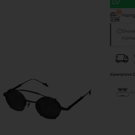
Hangi
Showr
hizmet
1
Siparişinize 
Kıl