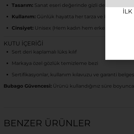
Tasarım:
Sanat eseri değerinde gizli detaylara ve ma
ILK
Kullanım:
Günlük hayatta her tarza ve kombine za
Cinsiyet:
Unisex (Hem kadın hem erkek kullanımın
KUTU İÇERIĞI
Sert deri kaplamalı lüks kılıf
Markaya özel gözlük temizleme bezi
Sertifikasyonlar, kullanım kılavuzu ve garanti belges
Bubago Güvencesi:
Ürünü kullandığınız süre boyunca
BENZER ÜRÜNLER