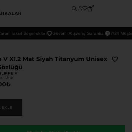
0
ARKALAR
Taksit Seçenekleri
Güvenli Alışveriş Garantisi
7/24 Müşteri De
e V X1.2 Mat Siyah Titanyum Unisex
Gözlüğü
ILIPPE V
nslı Ürün
00
₺
E EKLE