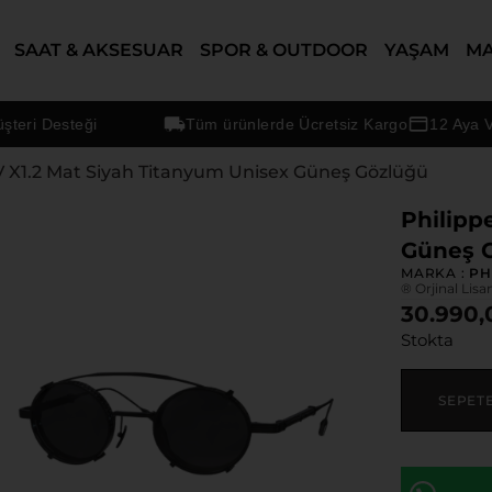
SAAT & AKSESUAR
SPOR & OUTDOOR
YAŞAM
M
 Desteği
Tüm ürünlerde Ücretsiz Kargo
12 Aya Varan 
 V X1.2 Mat Siyah Titanyum Unisex Güneş Gözlüğü
Philipp
Güneş 
MARKA :
PH
® Orjinal Lisa
30.990,
Stokta
SEPET