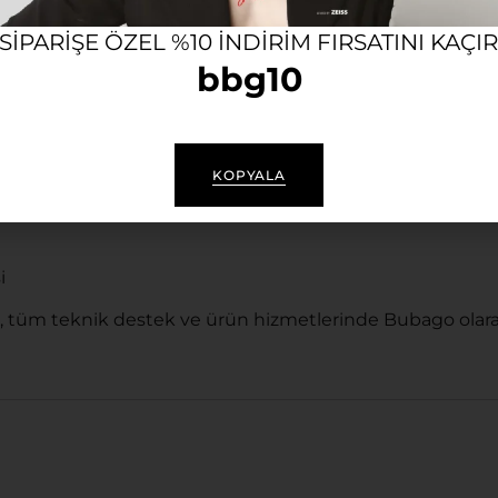
rkaya özgü damgalara sahip, sofistike çizgiler.
 SIPARIŞE ÖZEL %10 INDIRIM FIRSATINI KAÇI
hmetsizce uyum sağlayan konforlu yapı.
bbg10
a uygun).
KOPYALA
i
, tüm teknik destek ve ürün hizmetlerinde Bubago olara