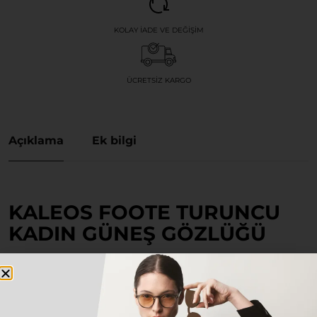
KOLAY İADE VE DEĞIŞIM
ÜCRETSIZ KARGO
Açıklama
Ek bilgi
KALEOS FOOTE TURUNCU
KADIN GÜNEŞ GÖZLÜĞÜ
Stilini özgün ve zamansız detaylarla tamamlamak
isteyen herkes için tasarlanan bu özel model, hem
klasik hem de modern kombinlerinizin vazgeçilmez
parçası olacak.