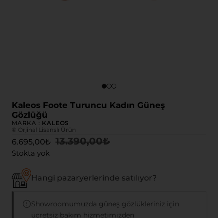
Kaleos Foote Turuncu Kadın Güneş
Gözlüğü
MARKA :
KALEOS
® Orjinal Lisanslı Ürün
13.390,00
₺
6.695,00
₺
Stokta yok
Hangi pazaryerlerinde satılıyor?
Showroomumuzda güneş gözlükleriniz için
ücretsiz bakım hizmetimizden