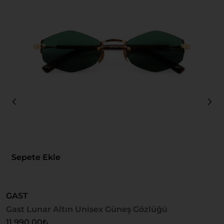
Sepete Ekle
GAST
Gast Lunar Altın Unisex Güneş Gözlüğü
U
U
11.990,00
₺