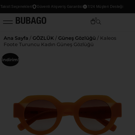
ksit Seçenekleri
Güvenli Alışveriş Garantisi
7/24 Müşteri Desteği
0
Ana Sayfa
/
GÖZLÜK
/
Güneş Gözlüğü
/ Kaleos
Foote Turuncu Kadın Güneş Gözlüğü
İndirim!