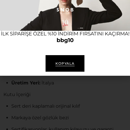
İtalya’da üretilen ve high-end moda anlayışını
yansıtan gözlük; hafif, dayanıklı ve ergonomik
yapısıyla gün boyu yüksek konfor sunar. Günlük
kullanımda tarzınıza şıklık katarken, gözlerinizi de
ILK SIPARIŞE ÖZEL %10 INDIRIM FIRSATINI KAÇIRMA!
güneşin zararlı etkilerinden korur.
bbg10
Ürün Özellikleri
Çerçeve:
Turuncu Asetat
KOPYALA
Cam:
%100 UV Korumalı
Üretim Yeri:
İtalya
Kutu İçeriği
Sert deri kaplamalı orijinal kılıf
Markaya özel gözlük bezi
Sertifikasyonlar, kullanım kılavuzu ve garanti