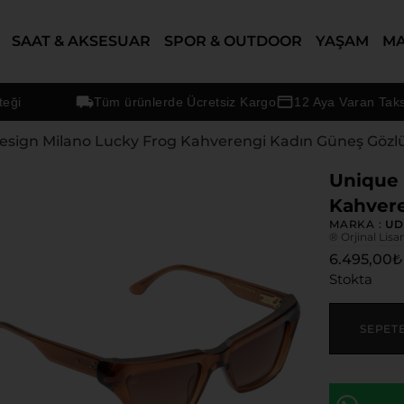
SAAT & AKSESUAR
SPOR & OUTDOOR
YAŞAM
M
Tüm ürünlerde Ücretsiz Kargo
12 Aya Varan Taksit Se
esign Milano Lucky Frog Kahverengi Kadın Güneş Gözl
Unique 
Kahvere
MARKA :
U
® Orjinal Lisa
6.495,00
₺
Stokta
SEPET