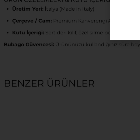
Üretim Yeri:
İtalya (Made in Italy)
Çerçeve / Cam:
Premium Kahverengi Asetat / UV K
Kutu İçeriği:
Sert deri kılıf, özel silme bezi, sertifik
Bubago Güvencesi:
Ürününüzü kullandığınız süre boyu
BENZER ÜRÜNLER