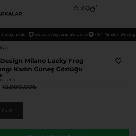
0
ARKALAR
çenekleri
Güvenli Alışveriş Garantisi
7/24 Müşteri Desteği
üğü
Design Milano Lucky Frog
ngi Kadın Güneş Gözlüğü
DM
nslı Ürün
12.990,00
₺
E EKLE