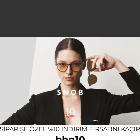
12 AYA VARAN TAKSIT SEÇENEĞI
KOL
Açıklama
Ek bilgi
KY FROG KAHVERENGI KADIN
uluşturan
Lucky Frog
, sıcak kahverengi asetat çerçevesi ve
k kadın modeli, her tarza kolayca uyum sağlayarak günlük 
 SIPARIŞE ÖZEL %10 INDIRIM FIRSATINI KAÇI
bbg10