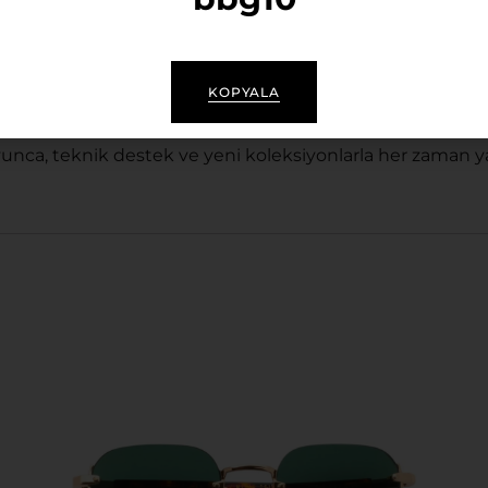
orumalı Lensler
KOPYALA
asyonlar ve garanti belgesi.
nca, teknik destek ve yeni koleksiyonlarla her zaman ya