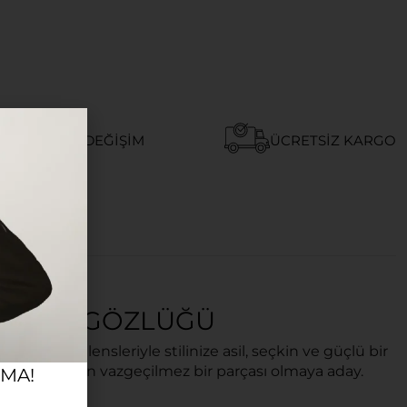
AY İADE VE DEĞIŞIM
ÜCRETSIZ KARGO
 GÜNEŞ GÖZLÜĞÜ
 koruyucu lensleriyle stilinize asil, seçkin ve güçlü bir
kombinlerinizin vazgeçilmez bir parçası olmaya aday.
RMA!