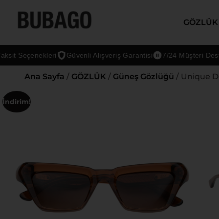
GÖZLÜK
 Seçenekleri
Güvenli Alışveriş Garantisi
7/24 Müşteri Desteği
Ana Sayfa
/
GÖZLÜK
/
Güneş Gözlüğü
/ Unique D
İndirim!