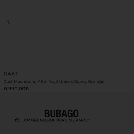
Sepete Ekle
GAST
Gast Moonstone Altın Yeşil Unisex Güneş Gözlüğü
11.990,00
₺
TÜM ÜRÜNLERDE ÜCRETSİZ KARGO