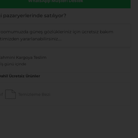
WhatsApp Müşteri Destek
 pazaryerlerinde satılıyor?
oomumuzda güneş gözlükleriniz için ücretsiz bakım
imizden yararlanabilirsiniz....
Tahmini Kargoya Teslim
 İş günü içinde
Dahil Ücretsiz Ürünler
ıf
Temizleme Bezi