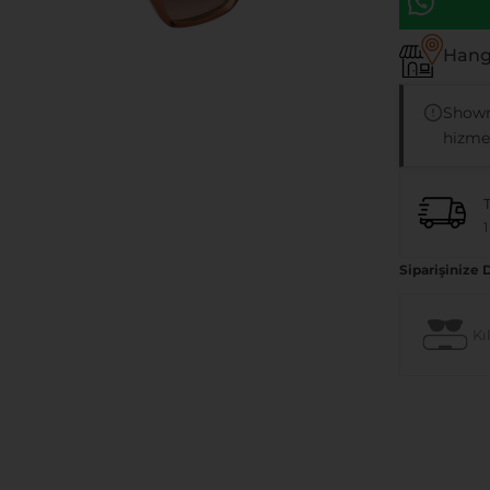
Hangi
Showr
hizmet
1
Siparişinize 
Kıl