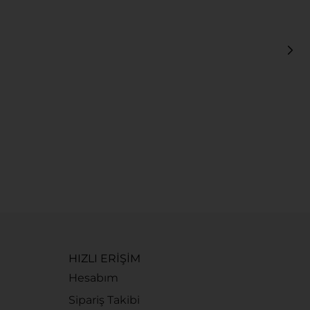
G
G
1
HIZLI ERİŞİM
Hesabım
Sipariş Takibi