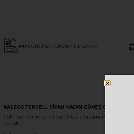
100% ORIJINAL ÜRÜN 2 YIL GARANTI
KALEOS TERCELL SIYAH KADIN GÜNEŞ GÖZLÜĞÜ
Stilini özgün ve zamansız detaylarla tamamlamak iste
olacak.