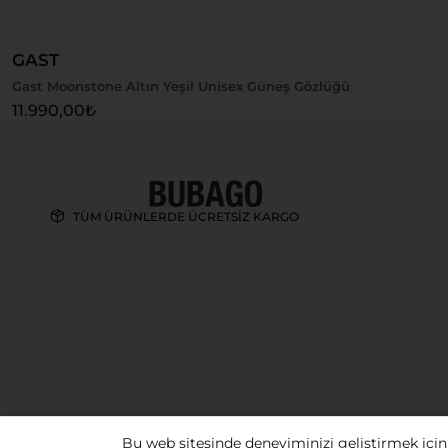
GAST
Gast Moonstone Altın Yeşil Unisex Güneş Gözlüğü
11.990,00
₺
TÜM ÜRÜNLERDE ÜCRETSİZ KARGO
Bu web sitesinde deneyiminizi geliştirmek için