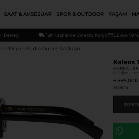
SAAT & AKSESUAR
SPOR & OUTDOOR
YAŞAM
M
teği
Tüm ürünlerde Ücretsiz Kargo
12 Aya Varan Taks
rcell Siyah Kadın Güneş Gözlüğü
Kaleos 
MARKA :
KA
® Orjinal Lisa
6.995,00
₺
Stokta
SEPET