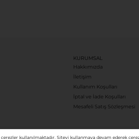
KURUMSAL
Hakkımızda
İletişim
Kullanım Koşulları
İptal ve İade Koşulları
Mesafeli Satış Sözleşmesi
 çerezler kullanılmaktadır. Siteyi kullanmaya devam ederek çere