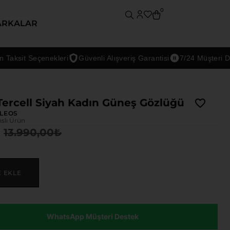
0
ARKALAR
it Seçenekleri
Güvenli Alışveriş Garantisi
7/24 Müşteri Desteğ
Tercell Siyah Kadın Güneş Gözlüğü
LEOS
nslı Ürün
13.990,00
₺
E EKLE
WhatsApp Müşteri Destek