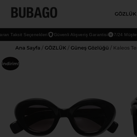
GÖZLÜK
Taksit Seçenekleri
Güvenli Alışveriş Garantisi
7/24 Müşteri Des
Ana Sayfa
/
GÖZLÜK
/
Güneş Gözlüğü
/ Kaleos Te
İndirim!