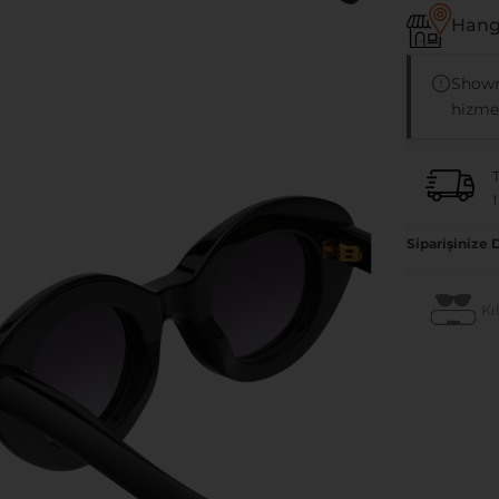
Hangi
Showr
hizmet
1
Siparişinize 
Kıl