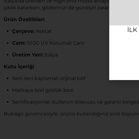
İtalya’da üretilen ve high-end moda anlayışını yansıta
şıklık katarken, gözlerinizi de güneşin zararlı etkilerind
Ürün Özellikleri
ILK
Çerçeve:
Asetat
Cam:
%100 UV Korumalı Cam
Üretim Yeri:
İtalya
Kutu İçeriği
Sert deri kaplamalı orijinal kılıf
Markaya özel gözlük bezi
Sertifikasyonlar, kullanım kılavuzu ve garanti belges
Bubago güvencesiyle, ürünü kullandığınız süre boyunc