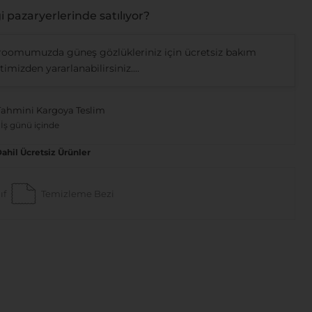
 pazaryerlerinde satılıyor?
oomumuzda güneş gözlükleriniz için ücretsiz bakım
imizden yararlanabilirsiniz....
Tahmini Kargoya Teslim
 İş günü içinde
Dahil Ücretsiz Ürünler
ıf
Temizleme Bezi