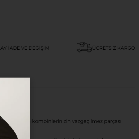
AY İADE VE DEĞIŞIM
ÜCRETSIZ KARGO
em de modern kombinlerinizin vazgeçilmez parçası