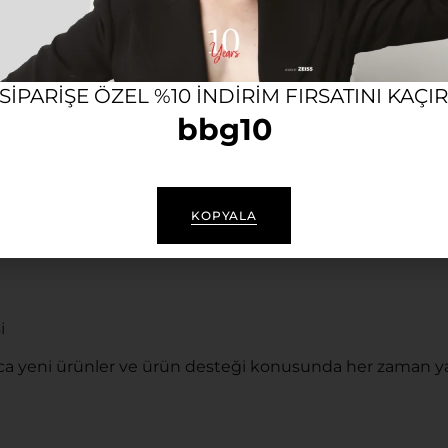
n gözlük; hafif, dayanıklı ve ergonomik yapısıyla gün boy
en korur.
 SIPARIŞE ÖZEL %10 INDIRIM FIRSATINI KAÇI
bbg10
KOPYALA
i
a yeni ürünler ve ürün desteği konusunda her zaman ya