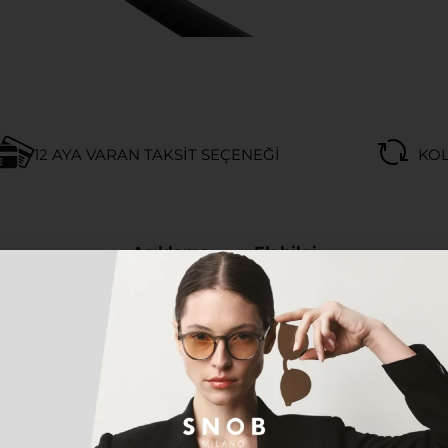
12 AYA VARAN TAKSIT SEÇENEĞI
KOL
Açıklama
Ek bilgi
yen herkes için tasarlanan bu özel model, hem klasik h