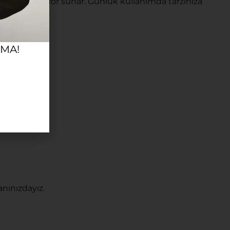
u yüksek konfor sunar. Günlük kullanımda tarzınıza
RMA!
nınızdayız.