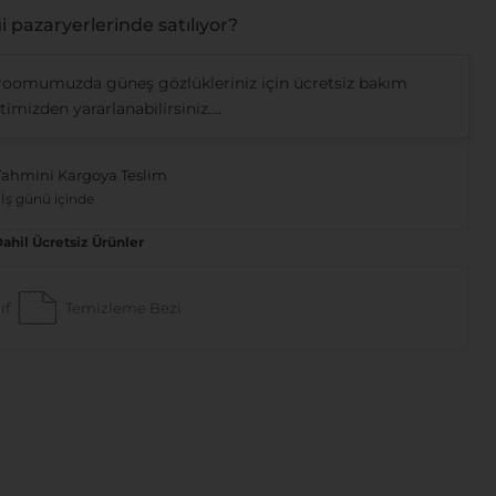
 pazaryerlerinde satılıyor?
oomumuzda güneş gözlükleriniz için ücretsiz bakım
imizden yararlanabilirsiniz....
Tahmini Kargoya Teslim
 İş günü içinde
Dahil Ücretsiz Ürünler
ıf
Temizleme Bezi