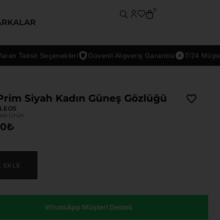
0
ARKALAR
Taksit Seçenekleri
Güvenli Alışveriş Garantisi
7/24 Müşteri De
Prim Siyah Kadın Güneş Gözlüğü
LEOS
nslı Ürün
00
₺
E EKLE
WhatsApp Müşteri Destek