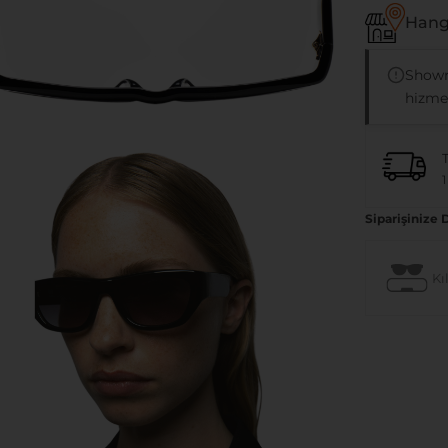
Hangi
Showr
hizmet
1
Siparişinize 
Kıl