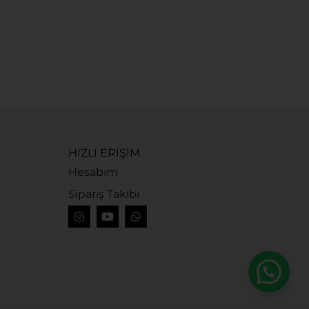
U
4
HIZLI ERİŞİM
Hesabım
Sipariş Takibi