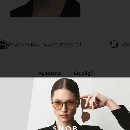
12 AYA VARAN TAKSIT SEÇENEĞI
KOL
Açıklama
Ek bilgi
 GÜNEŞ GÖZLÜĞÜ
yen herkes için tasarlanan bu özel model, hem klasik h
n gözlük; hafif, dayanıklı ve ergonomik yapısıyla gün boy