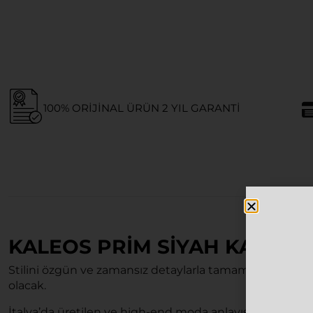
100% ORIJINAL ÜRÜN 2 YIL GARANTI
KALEOS PRIM SIYAH KADIN
Stilini özgün ve zamansız detaylarla tamamlamak iste
olacak.
İtalya’da üretilen ve high-end moda anlayışını yansıta