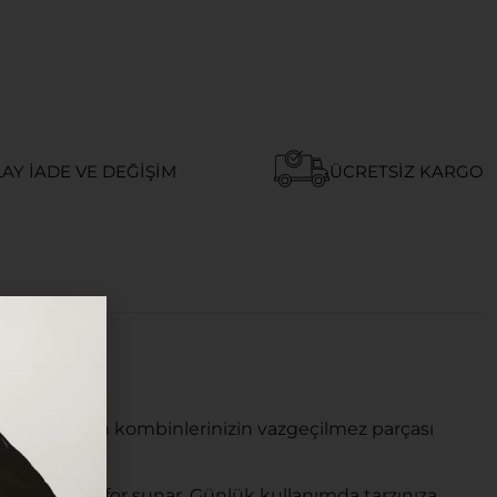
AY İADE VE DEĞIŞIM
ÜCRETSIZ KARGO
em de modern kombinlerinizin vazgeçilmez parçası
u yüksek konfor sunar. Günlük kullanımda tarzınıza