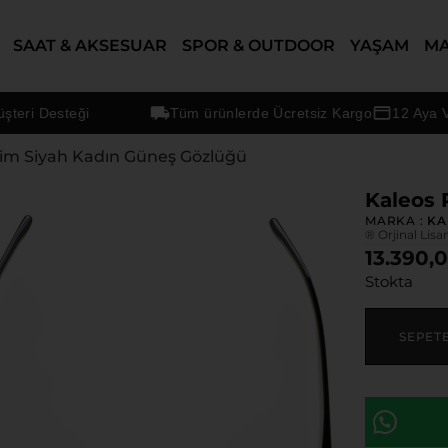
SAAT & AKSESUAR
SPOR & OUTDOOR
YAŞAM
M
 Desteği
Tüm ürünlerde Ücretsiz Kargo
12 Aya Varan 
rim Siyah Kadın Güneş Gözlüğü
Kaleos 
MARKA :
KA
® Orjinal Lisa
13.390,
Stokta
SEPET