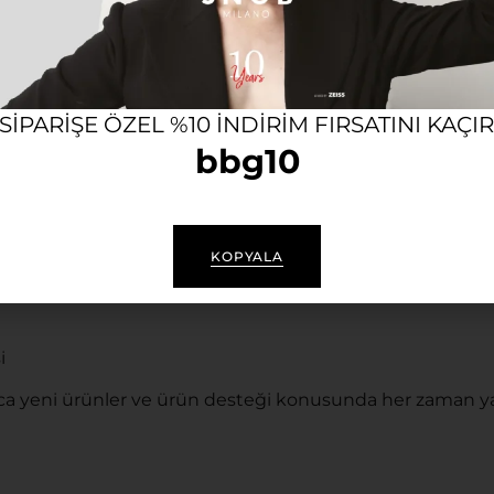
en korur.
 SIPARIŞE ÖZEL %10 INDIRIM FIRSATINI KAÇI
bbg10
KOPYALA
i
a yeni ürünler ve ürün desteği konusunda her zaman ya