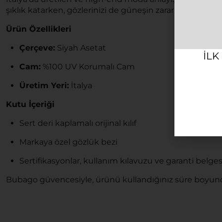
şıklık katarken, gözlerinizi de güneşin zararlı etkilerind
Ürün Özellikleri
Çerçeve:
Siyah Asetat
ILK
Cam:
%100 UV Korumalı Cam
Üretim Yeri:
İtalya
Kutu İçeriği
Sert deri kaplamalı orijinal kılıf
Markaya özel gözlük bezi
Sertifikasyonlar, kullanım kılavuzu ve garanti belges
Bubago güvencesiyle, ürünü kullandığınız süre boyunc