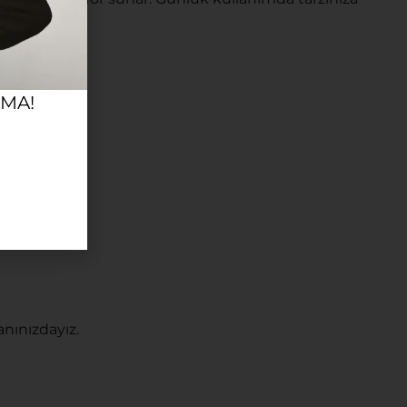
RMA!
nınızdayız.