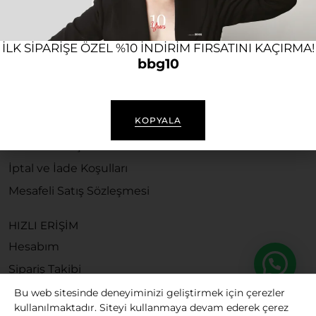
ILK SIPARIŞE ÖZEL %10 INDIRIM FIRSATINI KAÇIRMA!
bbg10
KURUMSAL
Hakkımızda
KOPYALA
İletişim
Kullanım Koşulları
İptal ve İade Koşulları
Mesafeli Satış Sözleşmesi
HIZLI ERİŞİM
Hesabım
Sipariş Takibi
Bu web sitesinde deneyiminizi geliştirmek için çerezler
kullanılmaktadır. Siteyi kullanmaya devam ederek çerez