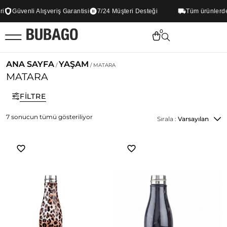
Güvenli Alışveriş Garantisi
7/24 Müşteri Desteği
Tüm ürünlerde Ü
0
ANA SAYFA
YAŞAM
/
/ MATARA
MATARA
FILTRE
7 sonucun tümü gösteriliyor
Sırala :
Varsayılan