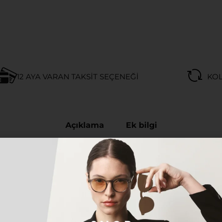
12 AYA VARAN TAKSIT SEÇENEĞI
KOL
Açıklama
Ek bilgi
ITANYUM UNISEX GÜNEŞ GÖZ
yen herkes için tasarlanan bu özel model, hem klasik h
n gözlük; hafif, dayanıklı ve ergonomik yapısıyla gün boy