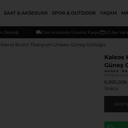
SAAT & AKSESUAR
SPOR & OUTDOOR
YAŞAM
M
steği
Tüm ürünlerde Ücretsiz Kargo
12 Aya Varan Tak
irkland Bronz Titanyum Unisex Güneş Gözlüğü
Kaleos 
Güneş 
MARKA :
KA
® Orjinal Lisa
6.995,00
₺
Stokta
SEPET