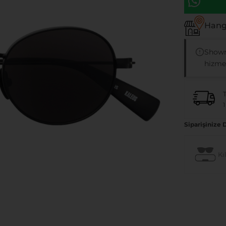
Hangi
Showr
hizmet
1
Siparişinize 
Kıl