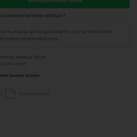
WhatsApp Müşteri Destek
 pazaryerlerinde satılıyor?
oomumuzda güneş gözlükleriniz için ücretsiz bakım
imizden yararlanabilirsiniz....
Tahmini Kargoya Teslim
 İş günü içinde
Dahil Ücretsiz Ürünler
ıf
Temizleme Bezi