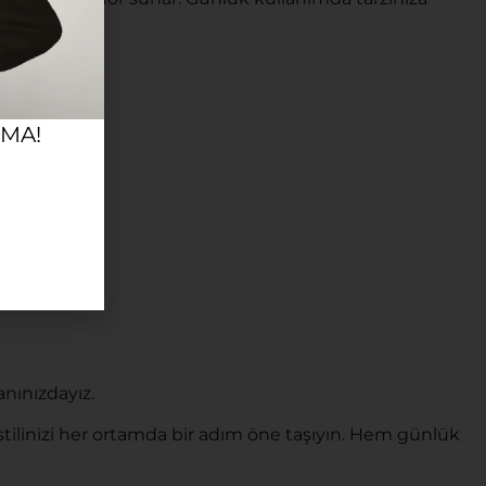
RMA!
nınızdayız.
, stilinizi her ortamda bir adım öne taşıyın. Hem günlük