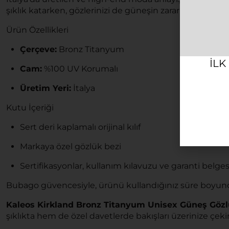
şıklık katarken, gözlerinizi de güneşin zararlı etkilerind
Ürün Özellikleri
Çerçeve:
Bronz Titanyum
ILK
Cam:
%100 UV Korumalı
Üretim Yeri:
İtalya
Kutu İçeriği
Sert deri kaplamalı orijinal kılıf
Markaya özel gözlük bezi
Sertifikasyonlar, kullanım kılavuzu ve garanti belges
Bubago güvencesiyle, ürünü kullandığınız süre boyunc
Kaleos Kirkland Bronz Titanyum Unisex Güneş Göz
şıklıkta hem de özel davetlerde bakışları üzerinize çeki