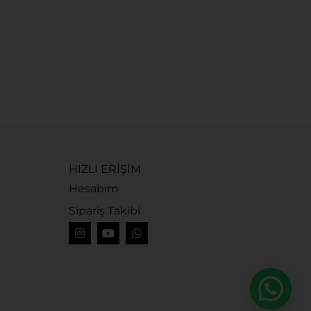
G
G
1
HIZLI ERİŞİM
Hesabım
Sipariş Takibi