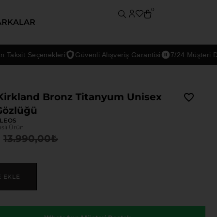
0
ARKALAR
sit Seçenekleri
Güvenli Alışveriş Garantisi
7/24 Müşteri Deste
Kirkland Bronz Titanyum Unisex
Gözlüğü
LEOS
nslı Ürün
13.990,00
₺
E EKLE