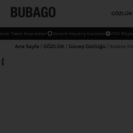
GÖZLÜK
Taksit Seçenekleri
Güvenli Alışveriş Garantisi
7/24 Müşteri De
Ana Sayfa
/
GÖZLÜK
/
Güneş Gözlüğü
/ Kaleos K
İndirim!