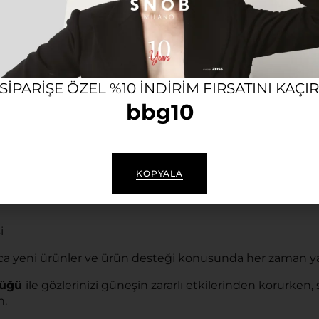
en korur.
 SIPARIŞE ÖZEL %10 INDIRIM FIRSATINI KAÇI
bbg10
KOPYALA
i
a yeni ürünler ve ürün desteği konusunda her zaman ya
lüğü
ile gözlerinizi güneşin zararlı etkilerinden korurken
n.