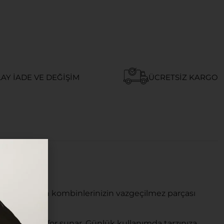
AY İADE VE DEĞIŞIM
ÜCRETSIZ KARGO
LÜĞÜ
em de modern kombinlerinizin vazgeçilmez parçası
u yüksek konfor sunar. Günlük kullanımda tarzınıza