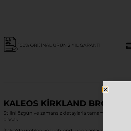
100% ORIJINAL ÜRÜN 2 YIL GARANTI
KALEOS KIRKLAND BRONZ T
Stilini özgün ve zamansız detaylarla tamamlamak iste
olacak.
İtalya’da üretilen ve high-end moda anlayışını yansıta