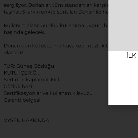
sergiliyor. Dorianlar, tüm standartları karşılarken ve k
taşırlar. 5 farklı renkte sunulan Dorian ile herhangi bi
Kullanım alanı: Günlük kullanıma uygun, bir çok tarz il
başında gelecek.
Dorian deri kutusu, markaya özel gözlük bezi ile geli
olacağız.
ILK
TÜR: Güneş Gözlüğü
KUTU İÇERİĞİ:
Sert deri kaplamalı kılıf
Gözlük bezi
Sertifikasyonlar ve kullanım kılavuzu
Garanti belgesi
VYSEN HAKKINDA