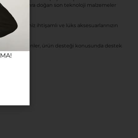
işçiliğinden sonra doğan son teknoloji malzemeler
geçemediğiniz ihtişamlı ve lüks aksesuarlarınızın
zaman yeni ürünler, ürün desteği konusunda destek
RMA!