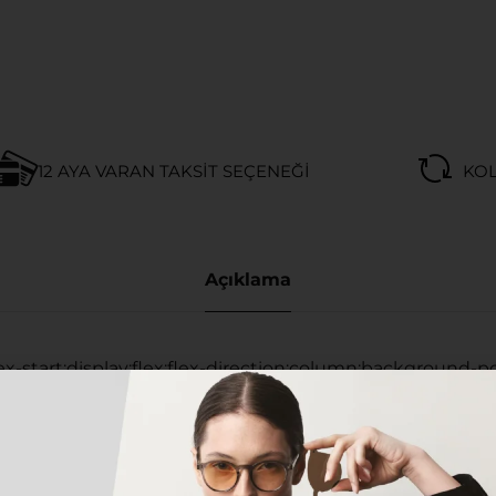
12 AYA VARAN TAKSIT SEÇENEĞI
KOL
Açıklama
ex-start;display:flex;flex-direction:column;background-p
roll}
korumalı camı ile VYSEN Dorian hayatınıza tarz katacak.
aşımak. Daha önce tasarladığımız diğer çerçevelerin aksi
rlerimizin her biri, mükemmel karışım ve tasarım için mini