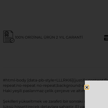
100% ORIJINAL ÜRÜN 2 YIL GARANTI
#html-body [data-pb-style=LLLRKI6]{justify-content:fl
repeat:no-repeat no-repeat;background-attachment:sc
Haki yeşili paslanmaz çelik çerçeve ve altın aynalı UV 
Şekilleri yükseltmek ve zarafeti bir sonraki seviyeye t
lüksü hissettirecek detaylara sahiptir. El yapımı şahese