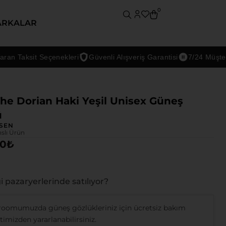
0
ARKALAR
Taksit Seçenekleri
Güvenli Alışveriş Garantisi
7/24 Müşteri Des
he Dorian Haki Yeşil Unisex Güneş
ü
SEN
nslı Ürün
00
₺
 pazaryerlerinde satılıyor?
oomumuzda güneş gözlükleriniz için ücretsiz bakım
imizden yararlanabilirsiniz.