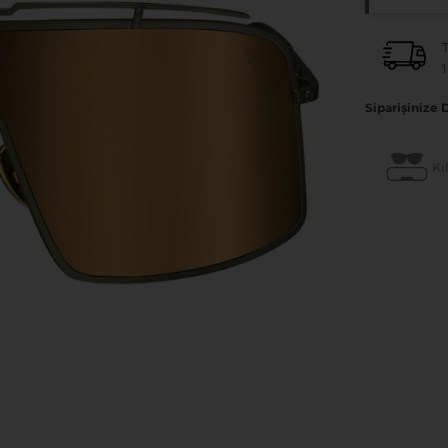
1
Siparişinize 
Kıl