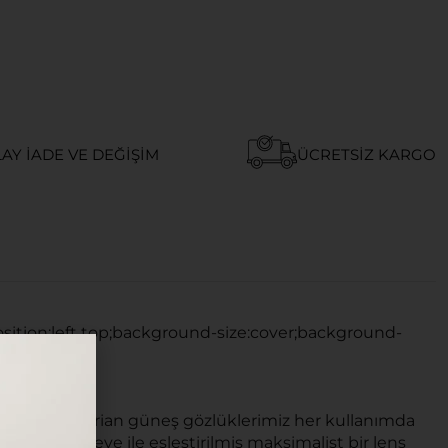
AY İADE VE DEĞIŞIM
ÜCRETSIZ KARGO
osition:left top;background-size:cover;background-
ne, en yeni Dorian güneş gözlüklerimiz her kullanımda
malist çerçeve ile eşleştirilmiş maksimalist bir lens