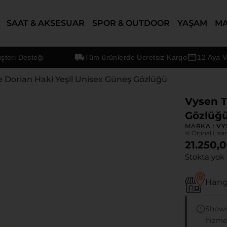
SAAT & AKSESUAR
SPOR & OUTDOOR
YAŞAM
M
 Desteği
Tüm ürünlerde Ücretsiz Kargo
12 Aya Varan 
e Dorian Haki Yeşil Unisex Güneş Gözlüğü
Vysen T
Gözlüğ
MARKA :
VY
® Orjinal Lisa
21.250,
Stokta yok
Hangi
Showr
hizmet