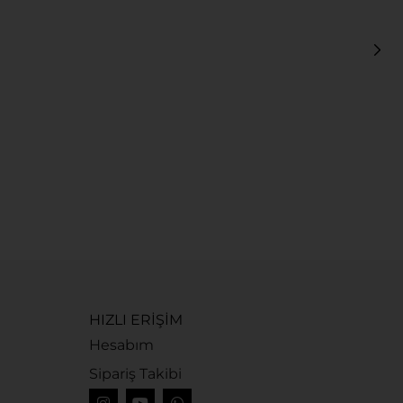
S
S
7
HIZLI ERİŞİM
Hesabım
Sipariş Takibi