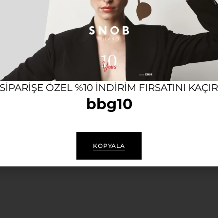
ırarken konfor sağlamak için her biri yüzlerce adım ve el 
r görünümü yükseltin.
e uyum sağlayan ve İtalya ‘da üretilmiş VYSEN Dorian vaz
r. Ürünü kullandığınız süre boyunca Bubago olarak her 
 SIPARIŞE ÖZEL %10 INDIRIM FIRSATINI KAÇI
bbg10
KOPYALA