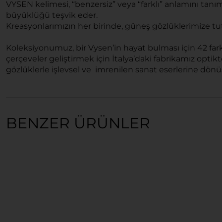
VYSEN kelimesi, “benzersiz” veya “farklı” anlamını tanıml
büyüklüğü teşvik eder.
Kreasyonlarımızın her birinde, güneş gözlüklerimize tut
Koleksiyonumuz, bir Vysen’in hayat bulması için 42 farkl
çerçeveler geliştirmek için İtalya’daki fabrikamız optikte
gözlüklerle işlevsel ve imrenilen sanat eserlerine dönüş
BENZER ÜRÜNLER