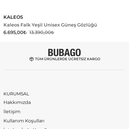
KALEOS
Kaleos Falk Yeşil Unisex Güneş Gözlüğü
U
G
6.695,00
₺
13.390,00
₺
5
TÜM ÜRÜNLERDE ÜCRETSİZ KARGO
KURUMSAL
Hakkımızda
İletişim
Kullanım Koşulları