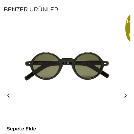
BENZER ÜRÜNLER
İnd
im
Sepete Ekle