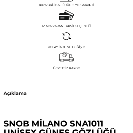
100% ORIJINAL ÜRÜN 2 YIL GARANTI
12 AYA VARAN TAKSIT SEÇENEĞI
KOLAY İADE VE DEĞIŞIM
ÜCRETSIZ KARGO
Açıklama
SNOB MILANO SNA1011
UNISEX GÜNEŞ GÖZLÜĞÜ