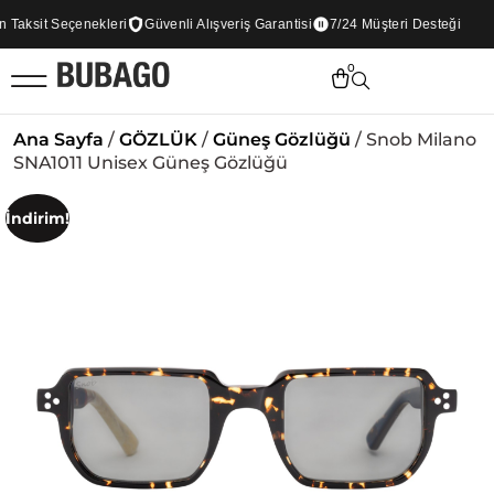
aksit Seçenekleri
Güvenli Alışveriş Garantisi
7/24 Müşteri Desteği
0
Ana Sayfa
/
GÖZLÜK
/
Güneş Gözlüğü
/ Snob Milano
SNA1011 Unisex Güneş Gözlüğü
İndirim!