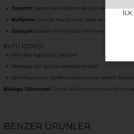
Tasarım:
Sanat eseri değerinde gizli detaylara ve ma
ILK
Kullanım:
Günlük hayatta her tarza ve değişen ışık
Cinsiyet:
Unisex (Hem kadın hem erkek kullanımın
KUTU İÇERIĞI
Sert deri kaplamalı lüks kılıf
Markaya özel gözlük temizleme bezi
Sertifikasyonlar, kullanım kılavuzu ve garanti belges
Bubago Güvencesi:
Ürünü kullandığınız süre boyunca
BENZER ÜRÜNLER