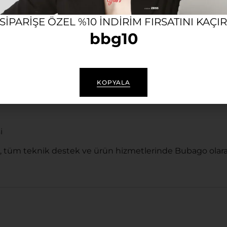
rkaya özgü damgalara sahip, sofistike çizgiler.
 SIPARIŞE ÖZEL %10 INDIRIM FIRSATINI KAÇI
 koşullarına zahmetsizce uyum sağlayan konforlu yapı.
bbg10
a uygun).
KOPYALA
i
, tüm teknik destek ve ürün hizmetlerinde Bubago olara