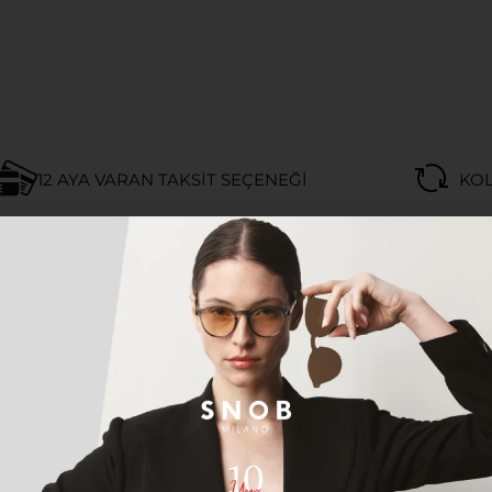
12 AYA VARAN TAKSIT SEÇENEĞI
KOL
Açıklama
Ek bilgi
I FOTOKROMIK TITANYUM UNIS
afiflik sunan gümüş renkli premium titanyum gövde.
 mavi
fotokromik
(akıllı cam) yapı ve tam korumalı UV gü