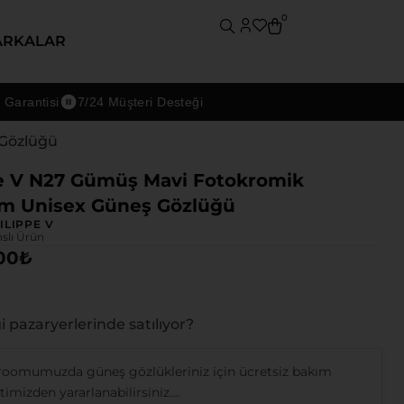
0
ARKALAR
ntisi
7/24 Müşteri Desteği
 Gözlüğü
e V N27 Gümüş Mavi Fotokromik
um Unisex Güneş Gözlüğü
ILIPPE V
nslı Ürün
00
₺
 pazaryerlerinde satılıyor?
oomumuzda güneş gözlükleriniz için ücretsiz bakım
imizden yararlanabilirsiniz....