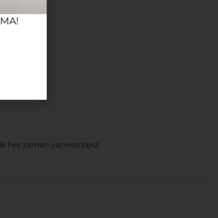
RMA!
k her zaman yanınızdayız.