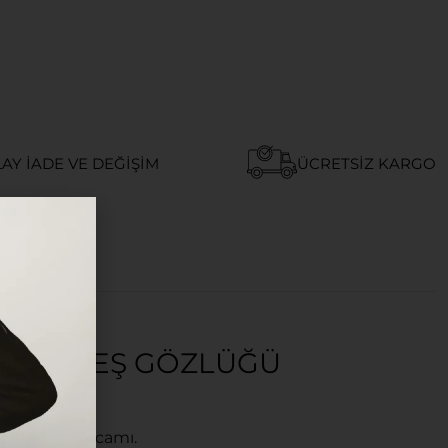
AY İADE VE DEĞIŞIM
ÜCRETSIZ KARGO
EX GÜNEŞ GÖZLÜĞÜ
neş gözlüğü camı.