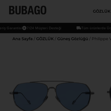
GÖZLÜK
Garantisi
7/24 Müşteri Desteği
Tüm ürünlerde Ücretsi
Ana Sayfa
/
GÖZLÜK
/
Güneş Gözlüğü
/ Philippe