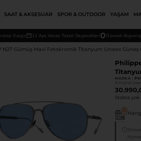
SAAT & AKSESUAR
SPOR & OUTDOOR
YAŞAM
M
z Kargo
12 Aya Varan Taksit Seçenekleri
Güvenli Alışveriş Gara
 V N27 Gümüş Mavi Fotokromik Titanyum Unisex Güneş
Philipp
Titany
MARKA :
PH
® Orjinal Lisa
30.990,
Stokta yok
Hangi
Showr
hizmet