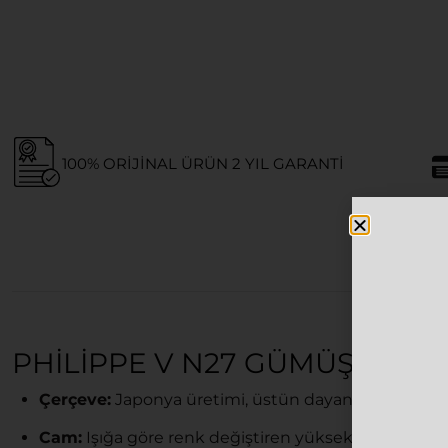
100% ORIJINAL ÜRÜN 2 YIL GARANTI
PHILIPPE V N27 GÜMÜŞ MAV
Çerçeve:
Japonya üretimi, üstün dayanıklılık ve h
Cam:
Işığa göre renk değiştiren yüksek teknolojili