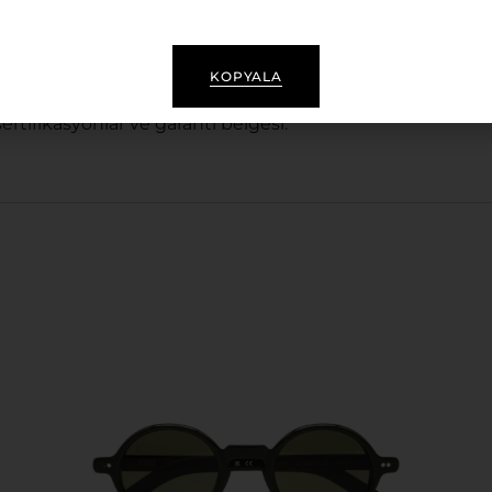
isex ve ergonomik yapı
KOPYALA
r
sertifikasyonlar ve garanti belgesi.