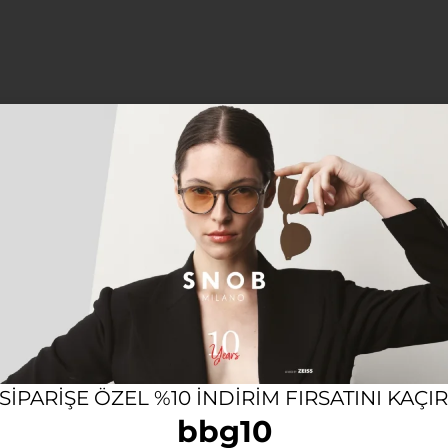
12 AYA VARAN TAKSIT SEÇENEĞI
KOL
Açıklama
SEX GÜNEŞ GÖZLÜĞÜ
olojisini buluşturan bu model, geleneksel hatları yenilikçi
 SIPARIŞE ÖZEL %10 INDIRIM FIRSATINI KAÇI
arzınıza güçlü bir İtalyan dokunuşu katar.
bbg10