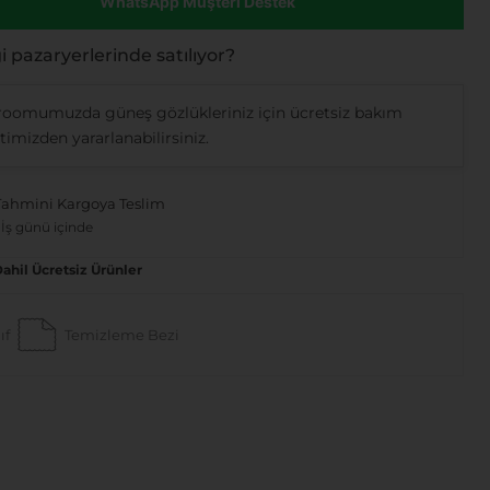
WhatsApp Müşteri Destek
 pazaryerlerinde satılıyor?
oomumuzda güneş gözlükleriniz için ücretsiz bakım
imizden yararlanabilirsiniz.
Tahmini Kargoya Teslim
 İş günü içinde
Dahil Ücretsiz Ürünler
ıf
Temizleme Bezi