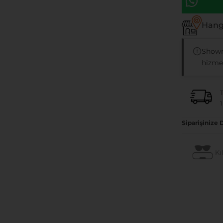
Hangi
Showr
hizmet
1
Siparişinize 
Kıl