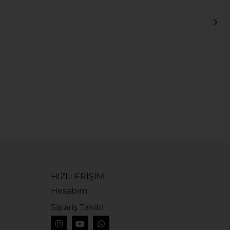
U
5
HIZLI ERİŞİM
Hesabım
Sipariş Takibi