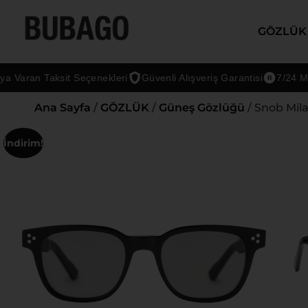
GÖZLÜK
Varan Taksit Seçenekleri
Güvenli Alışveriş Garantisi
7/24 Müşt
Ana Sayfa
/
GÖZLÜK
/
Güneş Gözlüğü
/ Snob Mil
İndirim!