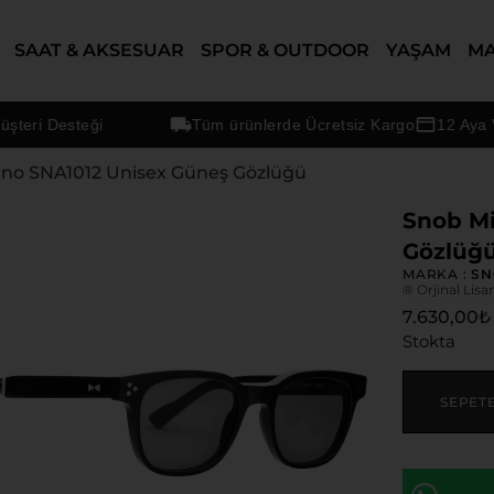
SAAT & AKSESUAR
SPOR & OUTDOOR
YAŞAM
M
eri Desteği
Tüm ürünlerde Ücretsiz Kargo
12 Aya Var
ano SNA1012 Unisex Güneş Gözlüğü
Snob Mi
Gözlüğ
MARKA :
SN
® Orjinal Lisa
7.630,00
₺
Stokta
SEPET