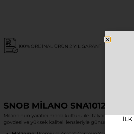
100% ORIJINAL ÜRÜN 2 YIL GARANTI
SNOB MILANO SNA1012 UNI
Milano’nun yaratıcı moda kültürü ile İtalyan tasarım tekn
ILK
gövdesi ve yüksek kaliteli lensleriyle günün her saati t
Malzeme:
Premium Asetat Çerçeve Yapısı