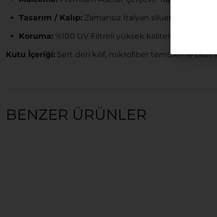
Tasarım / Kalıp:
Zamansız İtalyan silueti, %100 Un
Koruma:
%100 UV Filtreli yüksek kaliteli lüks lensle
Kutu İçeriği:
Sert deri kılıf, mikrofiber temizleme bezi, 
BENZER ÜRÜNLER