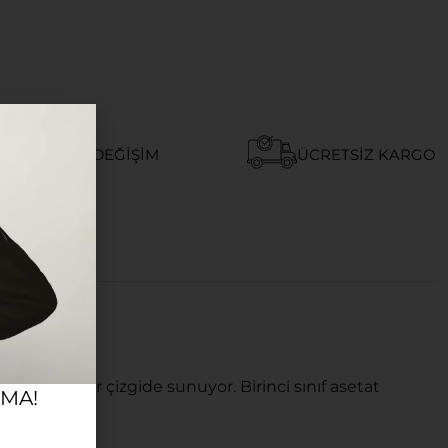
AY İADE VE DEĞIŞIM
ÜCRETSIZ KARGO
 ve lüks bir çizgide sunuyor. Birinci sınıf asetat
RMA!