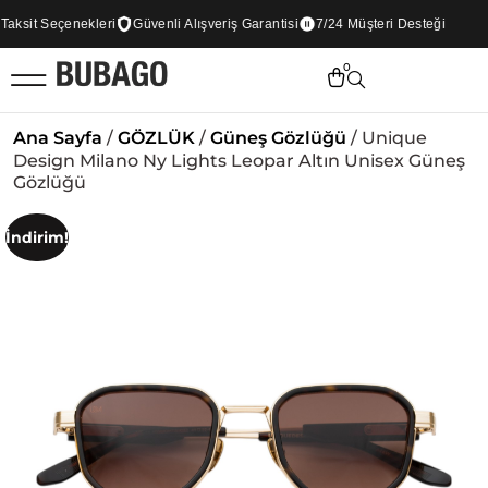
ksit Seçenekleri
Güvenli Alışveriş Garantisi
7/24 Müşteri Desteği
0
Ana Sayfa
/
GÖZLÜK
/
Güneş Gözlüğü
/ Unique
Design Milano Ny Lights Leopar Altın Unisex Güneş
Gözlüğü
İndirim!