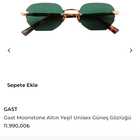
Sepete Ekle
GAST
G
Gast Moonstone Altın Yeşil Unisex Güneş Gözlüğü
G
11.990,00
₺
1