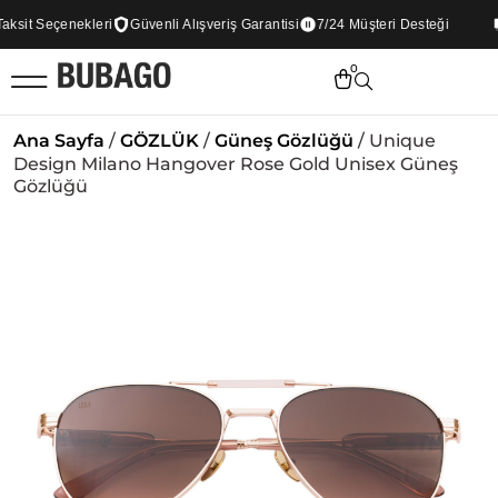
sit Seçenekleri
Güvenli Alışveriş Garantisi
7/24 Müşteri Desteği
0
Ana Sayfa
/
GÖZLÜK
/
Güneş Gözlüğü
/ Unique
Design Milano Hangover Rose Gold Unisex Güneş
Gözlüğü