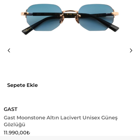
Sepete Ekle
GAST
G
Gast Moonstone Altın Lacivert Unisex Güneş
G
Gözlüğü
1
11.990,00
₺