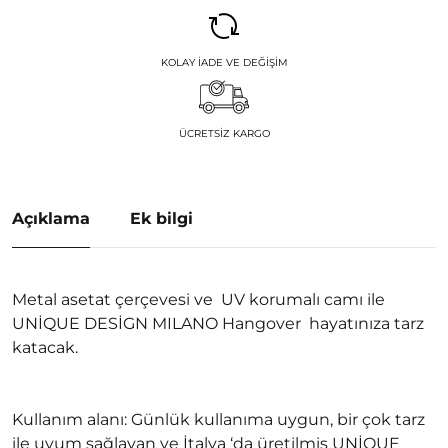
KOLAY İADE VE DEĞIŞIM
ÜCRETSIZ KARGO
Açıklama
Ek bilgi
Metal asetat çerçevesi ve UV korumalı camı ile
UNİQUE DESİGN MILANO Hangover hayatınıza tarz
katacak.
Kullanım alanı: Günlük kullanıma uygun, bir çok tarz
ile uyum sağlayan ve İtalya ‘da üretilmiş UNİQUE