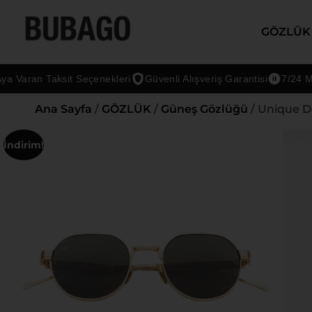
GÖZLÜK
Varan Taksit Seçenekleri
Güvenli Alışveriş Garantisi
7/24 Müşte
Ana Sayfa
/
GÖZLÜK
/
Güneş Gözlüğü
/ Unique D
İndirim!