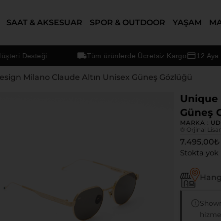
SAAT & AKSESUAR
SPOR & OUTDOOR
YAŞAM
M
ri Desteği
Tüm ürünlerde Ücretsiz Kargo
12 Aya Vara
esign Milano Claude Altın Unisex Güneş Gözlüğü
Unique 
Güneş 
MARKA :
U
® Orjinal Lisa
7.495,00
₺
Stokta yok
Hangi
Showr
hizmet