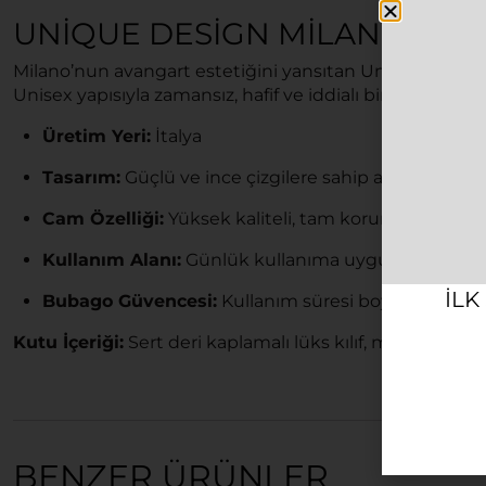
UNIQUE DESIGN MILANO CLA
Milano’nun avangart estetiğini yansıtan Unique Design M
Unisex yapısıyla zamansız, hafif ve iddialı bir lüks dene
Üretim Yeri:
İtalya
Tasarım:
Güçlü ve ince çizgilere sahip altın renkl
Cam Özelliği:
Yüksek kaliteli, tam korumalı UV filtre
Kullanım Alanı:
Günlük kullanıma uygun, çok yönlü v
ILK
Bubago Güvencesi:
Kullanım süresi boyunca kesint
Kutu İçeriği:
Sert deri kaplamalı lüks kılıf, markaya özel
BENZER ÜRÜNLER