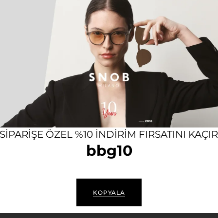
UDE ALTIN UNISEX GÜNEŞ GÖ
ilano Claude, lüks altın tonlarındaki metal çerçevesiyle s
yimi sunar.
i premium metal çerçeve
li lüks lensler
e stil sahibi ikonik yapı
 SIPARIŞE ÖZEL %10 INDIRIM FIRSATINI KAÇI
isiz ürün desteği ve servis hizmeti
bbg10
 gözlük bezi, sertifikasyonlar, kullanım kılavuzu ve garant
KOPYALA