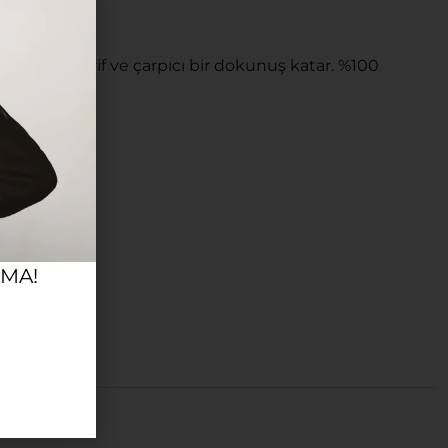
ZLÜĞÜ
tilinize zarif ve çarpıcı bir dokunuş katar. %100
RMA!
i belgesi.