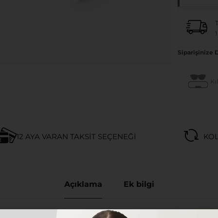
1
Siparişinize 
Kıl
12 AYA VARAN TAKSIT SEÇENEĞI
KOL
Açıklama
Ek bilgi