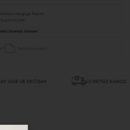
Tahmini Kargoya Teslim
 İş günü içinde
Dahil Ücretsiz Ürünler
ıf
Temizleme Bezi
AY İADE VE DEĞIŞIM
ÜCRETSIZ KARGO