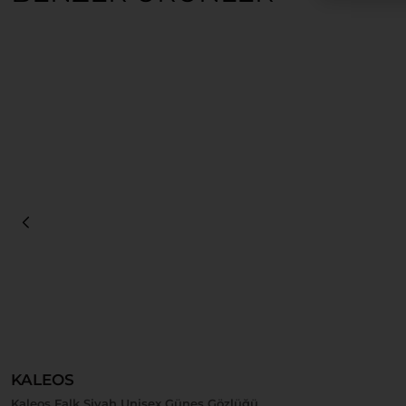
Sepete Ekle
KALEOS
Kaleos Falk Siyah Unisex Güneş Gözlüğü