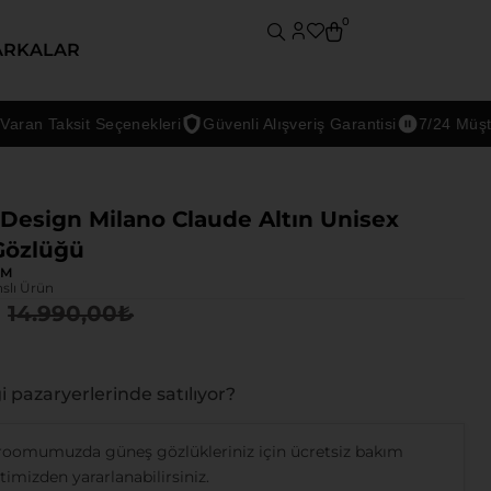
0
ARKALAR
n Taksit Seçenekleri
Güvenli Alışveriş Garantisi
7/24 Müşteri 
Design Milano Claude Altın Unisex
Gözlüğü
DM
nslı Ürün
14.990,00
₺
 pazaryerlerinde satılıyor?
oomumuzda güneş gözlükleriniz için ücretsiz bakım
imizden yararlanabilirsiniz.