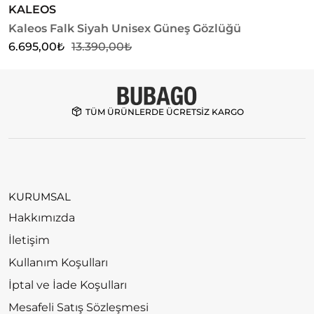
KALEOS
Kaleos Falk Siyah Unisex Güneş Gözlüğü
U
G
6.695,00
₺
13.390,00
₺
5
TÜM ÜRÜNLERDE ÜCRETSİZ KARGO
KURUMSAL
Hakkımızda
İletişim
Kullanım Koşulları
İptal ve İade Koşulları
Mesafeli Satış Sözleşmesi