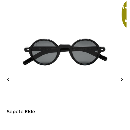
İnd
im
Sepete Ekle