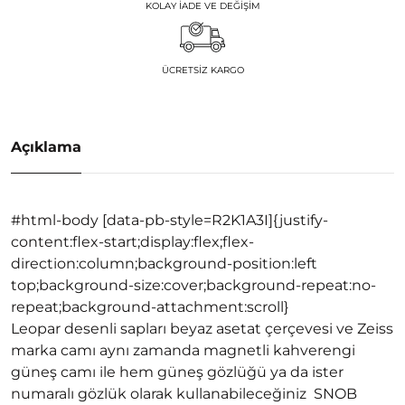
KOLAY İADE VE DEĞIŞIM
ÜCRETSIZ KARGO
Açıklama
#html-body [data-pb-style=R2K1A3I]{justify-
content:flex-start;display:flex;flex-
direction:column;background-position:left
top;background-size:cover;background-repeat:no-
repeat;background-attachment:scroll}
Leopar desenli sapları beyaz asetat çerçevesi ve Zeiss
marka camı aynı zamanda magnetli kahverengi
güneş camı ile hem güneş gözlüğü ya da ister
numaralı gözlük olarak kullanabileceğiniz SNOB