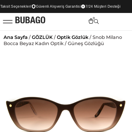
sit Seçenekleri
Güvenli Alışveriş Garantisi
7/24 Müşteri Desteği
0
Ana Sayfa
/
GÖZLÜK
/
Optik Gözlük
/ Snob Milano
Bocca Beyaz Kadın Optik / Güneş Gözlüğü