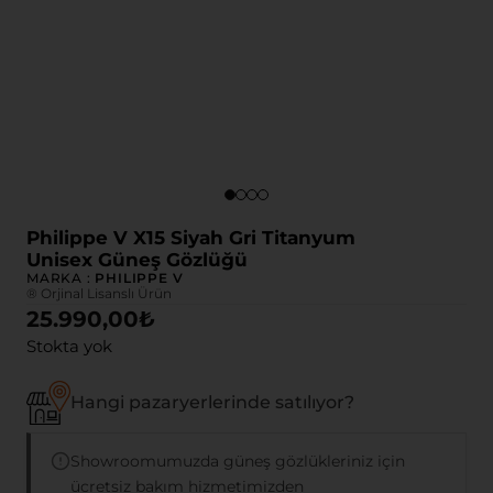
Philippe V X15 Siyah Gri Titanyum
Unisex Güneş Gözlüğü
MARKA :
PHILIPPE V
® Orjinal Lisanslı Ürün
25.990,00
₺
Stokta yok
Hangi pazaryerlerinde satılıyor?
Showroomumuzda güneş gözlükleriniz için
ücretsiz bakım hizmetimizden