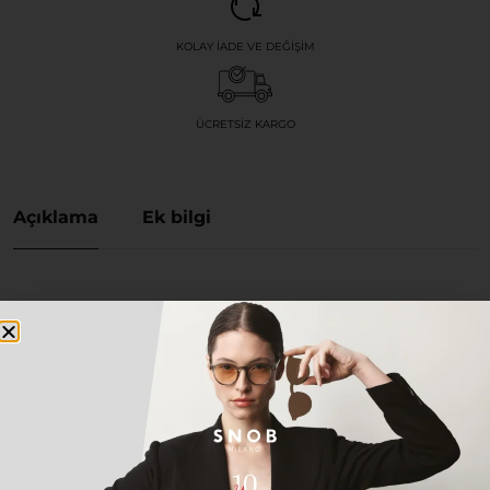
KOLAY İADE VE DEĞIŞIM
ÜCRETSIZ KARGO
Açıklama
Ek bilgi
PHILIPPE V X15 SIYAH GRI
TITANYUM UNISEX GÜNEŞ
GÖZLÜĞÜ
Çerçeve:
Japonya üretimi, üstün dayanıklılık ve
hafiflik sunan siyah renkli premium titanyum
gövde.