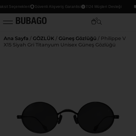
it Seçenekleri
Güvenli Alışveriş Garantisi
7/24 Müşteri Desteği
T
0
Ana Sayfa
/
GÖZLÜK
/
Güneş Gözlüğü
/ Philippe V
X15 Siyah Gri Titanyum Unisex Güneş Gözlüğü