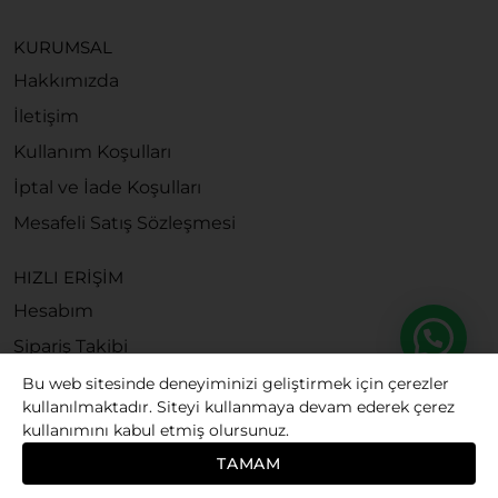
KURUMSAL
Hakkımızda
İletişim
Kullanım Koşulları
İptal ve İade Koşulları
Mesafeli Satış Sözleşmesi
HIZLI ERİŞİM
Hesabım
Sipariş Takibi
Bu web sitesinde deneyiminizi geliştirmek için çerezler
kullanılmaktadır. Siteyi kullanmaya devam ederek çerez
kullanımını kabul etmiş olursunuz.
© 2026
Bubago. All rights reserved.
TAMAM