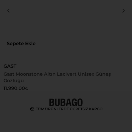
Sepete Ekle
GAST
Gast Moonstone Altın Lacivert Unisex Güneş
U
Gözlüğü
U
11.990,00
₺
4
TÜM ÜRÜNLERDE ÜCRETSİZ KARGO