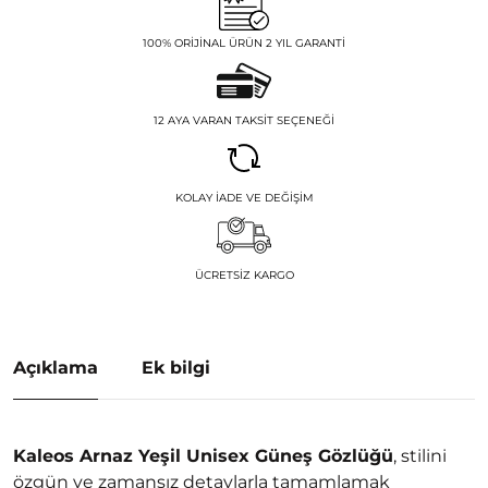
100% ORIJINAL ÜRÜN 2 YIL GARANTI
12 AYA VARAN TAKSIT SEÇENEĞI
KOLAY İADE VE DEĞIŞIM
ÜCRETSIZ KARGO
Açıklama
Ek bilgi
Kaleos Arnaz Yeşil Unisex Güneş Gözlüğü
, stilini
özgün ve zamansız detaylarla tamamlamak