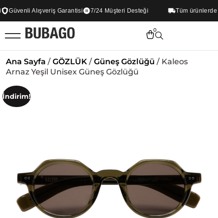
Güvenli Alışveriş Garantisi
7/24 Müşteri Desteği
Tüm ürünlerde Üc
0
Ana Sayfa
/
GÖZLÜK
/
Güneş Gözlüğü
/ Kaleos
Arnaz Yeşil Unisex Güneş Gözlüğü
İndirim!