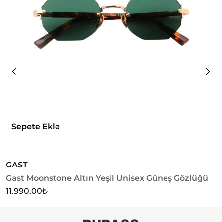
Sepete Ekle
GAST
G
Gast Moonstone Altın Yeşil Unisex Güneş Gözlüğü
G
G
11.990,00
₺
1