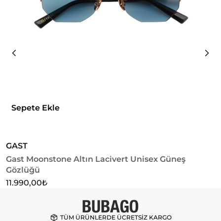
Sepete Ekle
GAST
G
Gast Moonstone Altın Lacivert Unisex Güneş
G
Gözlüğü
1
11.990,00
₺
TÜM ÜRÜNLERDE ÜCRETSİZ KARGO