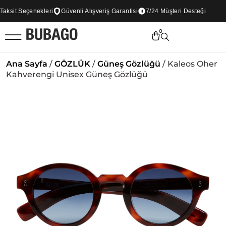
sit Seçenekleri
Güvenli Alışveriş Garantisi
7/24 Müşteri Desteği
0
Ana Sayfa
/
GÖZLÜK
/
Güneş Gözlüğü
/ Kaleos Oher
Kahverengi Unisex Güneş Gözlüğü