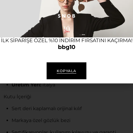
İtalya’da üretilen ve high-end moda anlayışını
yansıtan gözlük; hafif, dayanıklı ve ergonomik
yapısıyla gün boyu yüksek konfor sunar. Günlük
kullanımda tarzınıza şıklık katarken, gözlerinizi de
güneşin zararlı etkilerinden korur.
ILK SIPARIŞE ÖZEL %10 INDIRIM FIRSATINI KAÇIRMA!
bbg10
Ürün Özellikleri
Çerçeve:
Gri Titanyum
KOPYALA
Cam:
%100 UV Korumalı
Üretim Yeri:
İtalya
Kutu İçeriği
Sert deri kaplamalı orijinal kılıf
Markaya özel gözlük bezi
Sertifikasyonlar, kullanım kılavuzu ve garanti