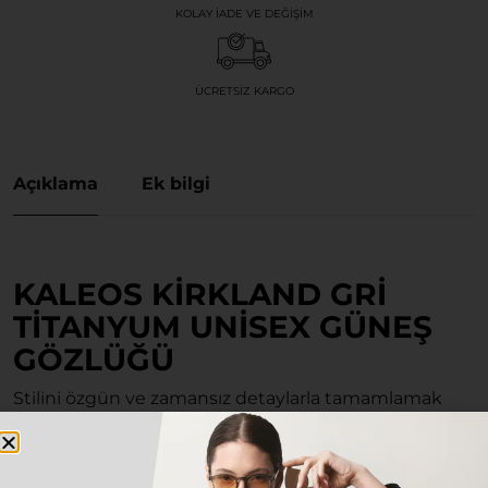
KOLAY İADE VE DEĞIŞIM
ÜCRETSIZ KARGO
Açıklama
Ek bilgi
KALEOS KIRKLAND GRI
TITANYUM UNISEX GÜNEŞ
GÖZLÜĞÜ
Stilini özgün ve zamansız detaylarla tamamlamak
isteyen herkes için tasarlanan bu özel model, hem
klasik hem de modern kombinlerinizin vazgeçilmez
parçası olacak.