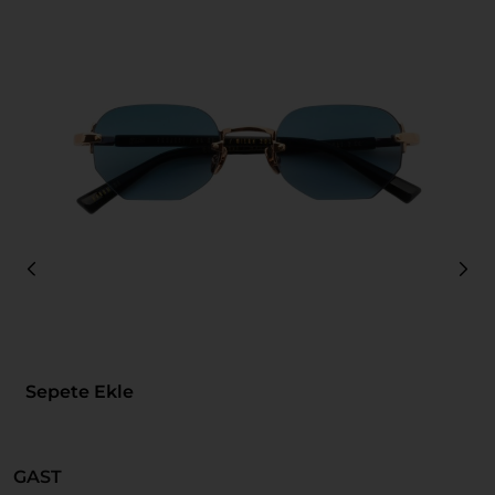
Sepete Ekle
GAST
G