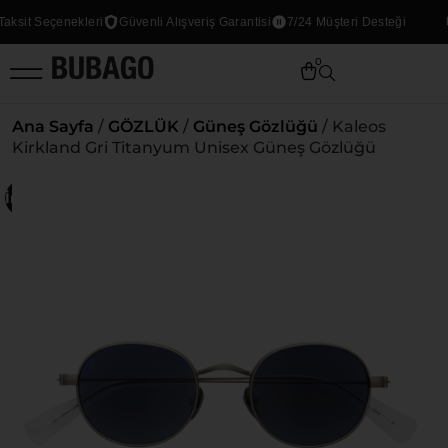
sit Seçenekleri
Güvenli Alışveriş Garantisi
7/24 Müşteri Desteği
0
Ana Sayfa
/
GÖZLÜK
/
Güneş Gözlüğü
/ Kaleos
Kirkland Gri Titanyum Unisex Güneş Gözlüğü
İndirim!