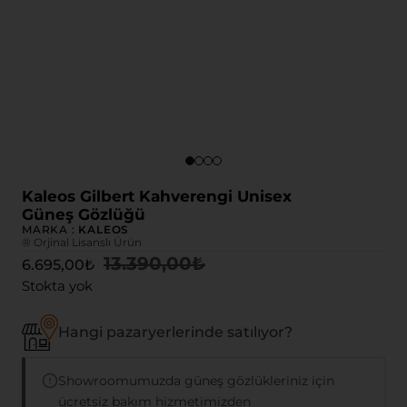
Kaleos Gilbert Kahverengi Unisex
Güneş Gözlüğü
MARKA :
KALEOS
® Orjinal Lisanslı Ürün
13.390,00
₺
6.695,00
₺
Stokta yok
Hangi pazaryerlerinde satılıyor?
Showroomumuzda güneş gözlükleriniz için
ücretsiz bakım hizmetimizden