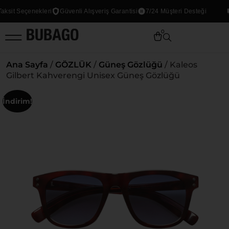
sit Seçenekleri
Güvenli Alışveriş Garantisi
7/24 Müşteri Desteği
0
Ana Sayfa
/
GÖZLÜK
/
Güneş Gözlüğü
/ Kaleos
Gilbert Kahverengi Unisex Güneş Gözlüğü
İndirim!