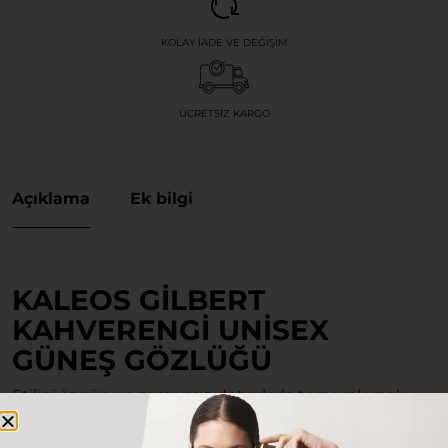
KOLAY İADE VE DEĞIŞIM
ÜCRETSIZ KARGO
Açıklama
Ek bilgi
KALEOS GILBERT
KAHVERENGI UNISEX
GÜNEŞ GÖZLÜĞÜ
Stilini özgün ve zamansız detaylarla tamamlamak
isteyen herkes için tasarlanan bu özel model, hem
klasik hem de modern kombinlerinizin vazgeçilmez