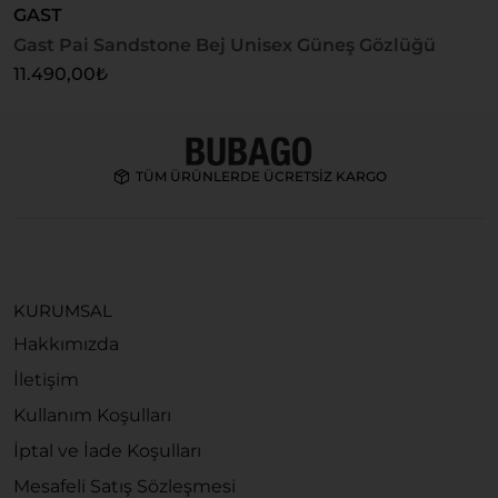
GAST
Gast Pai Sandstone Bej Unisex Güneş Gözlüğü
U
U
11.490,00
₺
4
TÜM ÜRÜNLERDE ÜCRETSİZ KARGO
KURUMSAL
Hakkımızda
İletişim
Kullanım Koşulları
İptal ve İade Koşulları
Mesafeli Satış Sözleşmesi