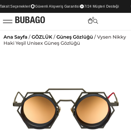
sit Seçenekleri
Güvenli Alışveriş Garantisi
7/24 Müşteri Desteği
0
Ana Sayfa
/
GÖZLÜK
/
Güneş Gözlüğü
/ Vysen Nikky
Haki Yeşil Unisex Güneş Gözlüğü