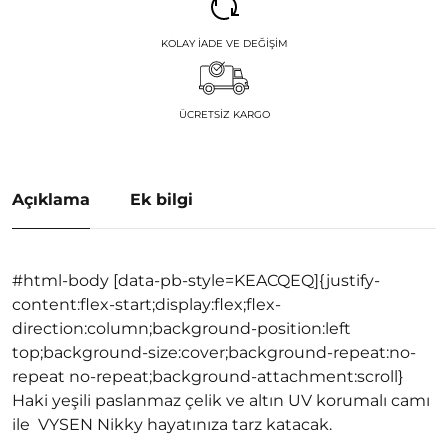
KOLAY İADE VE DEĞIŞIM
ÜCRETSIZ KARGO
Açıklama
Ek bilgi
#html-body [data-pb-style=KEACQEQ]{justify-
content:flex-start;display:flex;flex-
direction:column;background-position:left
top;background-size:cover;background-repeat:no-
repeat no-repeat;background-attachment:scroll}
Haki yeşili paslanmaz çelik ve altın UV korumalı camı
ile VYSEN Nikky hayatınıza tarz katacak.