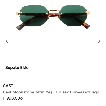
Sepete Ekle
GAST
G
Gast Moonstone Altın Yeşil Unisex Güneş Gözlüğü
G
11.990,00
₺
1