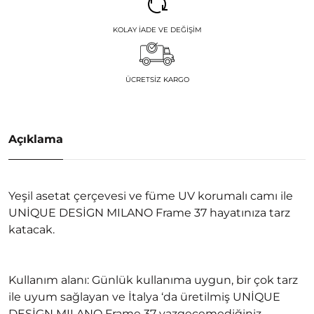
KOLAY İADE VE DEĞIŞIM
ÜCRETSIZ KARGO
Açıklama
Yeşil asetat çerçevesi ve füme UV korumalı camı ile
UNİQUE DESİGN MILANO Frame 37 hayatınıza tarz
katacak.
Kullanım alanı: Günlük kullanıma uygun, bir çok tarz
ile uyum sağlayan ve İtalya ‘da üretilmiş UNİQUE
DESİGN MILANO Frame 37 vazgeçemediğiniz