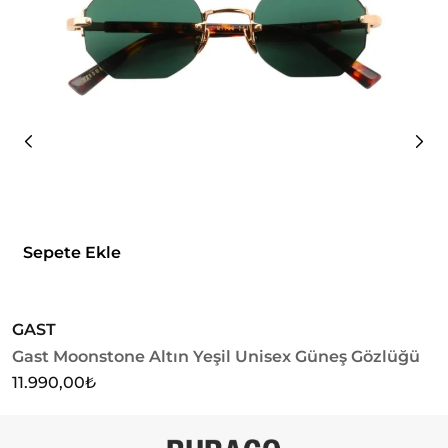
Sepete Ekle
GAST
G
Gast Moonstone Altın Yeşil Unisex Güneş Gözlüğü
G
G
11.990,00
₺
1