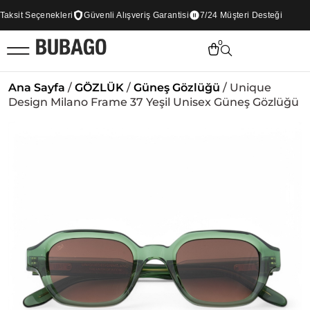
sit Seçenekleri
Güvenli Alışveriş Garantisi
7/24 Müşteri Desteği
0
Ana Sayfa
/
GÖZLÜK
/
Güneş Gözlüğü
/ Unique
Design Milano Frame 37 Yeşil Unisex Güneş Gözlüğü