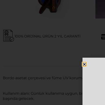
100% ORIJINAL ÜRÜN 2 YIL GARANTI
Bordo asetat çerçevesi ve füme UV korumalı camı ile
Kullanım alanı: Günlük kullanıma uygun, bir çok tarz 
başında gelecek.