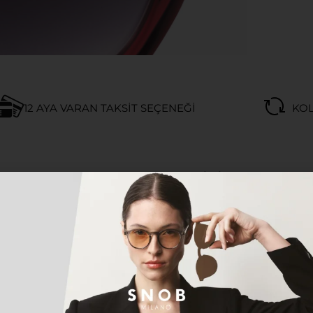
12 AYA VARAN TAKSIT SEÇENEĞI
KOL
Açıklama
Ek bilgi
 UNİQUE DESİGN MILANO Frame 37 hayatınıza tarz kataca
ile uyum sağlayan ve İtalya ‘da üretilmiş UNİQUE DESİG