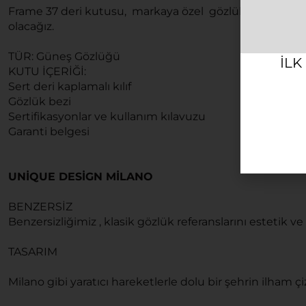
Frame 37 deri kutusu, markaya özel gözlük bezi ile g
olacağız.
TÜR: Güneş Gözlüğü
ILK
KUTU İÇERİĞİ:
Sert deri kaplamalı kılıf
Gözlük bezi
Sertifikasyonlar ve kullanım kılavuzu
Garanti belgesi
UNİQUE DESİGN MİLANO
BENZERSİZ
Benzersizliğimiz , klasik gözlük referanslarını estetik ve
TASARIM
Milano gibi yaratıcı hareketlerle dolu bir şehrin ilham çizg