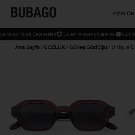
GÖZLÜK
ran Taksit Seçenekleri
Güvenli Alışveriş Garantisi
7/24 Müşteri
Ana Sayfa
/
GÖZLÜK
/
Güneş Gözlüğü
/ Unique D