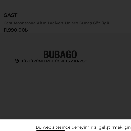
GAST
Gast Moonstone Altın Lacivert Unisex Güneş Gözlüğü
11.990,00
₺
TÜM ÜRÜNLERDE ÜCRETSİZ KARGO
Bu web sitesinde deneyiminizi geliştirmek için