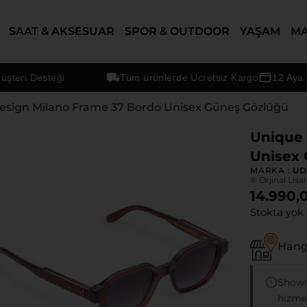
SAAT & AKSESUAR
SPOR & OUTDOOR
YAŞAM
M
 Desteği
Tüm ürünlerde Ücretsiz Kargo
12 Aya Varan 
esign Milano Frame 37 Bordo Unisex Güneş Gözlüğü
Unique 
Unisex
MARKA :
U
® Orjinal Lisa
14.990,
Stokta yok
Hangi
Showr
hizmet