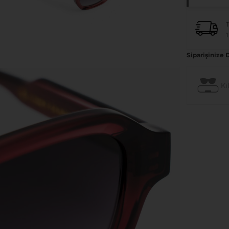
1
Siparişinize 
Kıl