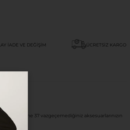
AY İADE VE DEĞIŞIM
ÜCRETSIZ KARGO
k.
N MILANO Frame 37 vazgeçemediğiniz aksesuarlarınızın