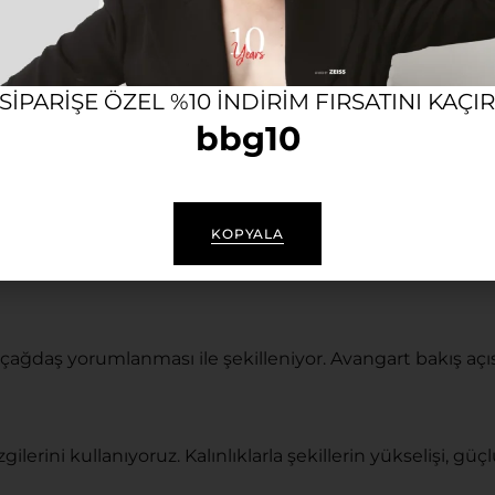
elir. Ürünü kullandığınız süre boyunca Bubago olarak he
 SIPARIŞE ÖZEL %10 INDIRIM FIRSATINI KAÇI
bbg10
KOPYALA
 çağdaş yorumlanması ile şekilleniyor. Avangart bakış açısı
ilerini kullanıyoruz. Kalınlıklarla şekillerin yükselişi, güçlü