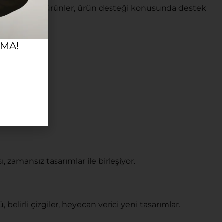
r zaman yeni ürünler, ürün desteği konusunda destek
RMA!
, zamansız tasarımlar ile birleşiyor.
, belirli çizgiler, heyecan verici yeni tasarımlar.