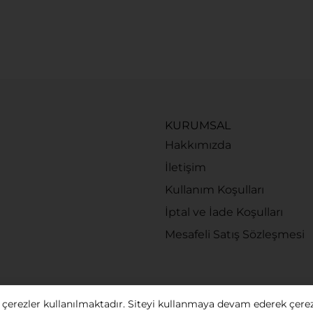
KURUMSAL
Hakkımızda
İletişim
Kullanım Koşulları
İptal ve İade Koşulları
Mesafeli Satış Sözleşmesi
 çerezler kullanılmaktadır. Siteyi kullanmaya devam ederek çere