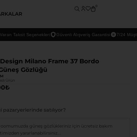
0
ARKALAR
Taksit Seçenekleri
Güvenli Alışveriş Garantisi
7/24 Müşteri De
Design Milano Frame 37 Bordo
 Güneş Gözlüğü
DM
nslı Ürün
00
₺
 pazaryerlerinde satılıyor?
oomumuzda güneş gözlükleriniz için ücretsiz bakım
imizden yararlanabilirsiniz....