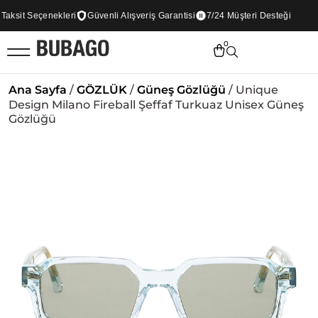
ksit Seçenekleri
Güvenli Alışveriş Garantisi
7/24 Müşteri Desteği
0
Ana Sayfa
/
GÖZLÜK
/
Güneş Gözlüğü
/ Unique
Design Milano Fireball Şeffaf Turkuaz Unisex Güneş
Gözlüğü