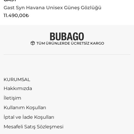
Gast Syn Havana Unisex Güneş Gözlüğü
G
11.490,00
₺
1
TÜM ÜRÜNLERDE ÜCRETSİZ KARGO
KURUMSAL
Hakkımızda
İletişim
Kullanım Koşulları
İptal ve İade Koşulları
Mesafeli Satış Sözleşmesi