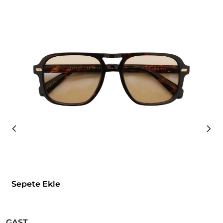
Sepete Ekle
GAST
G