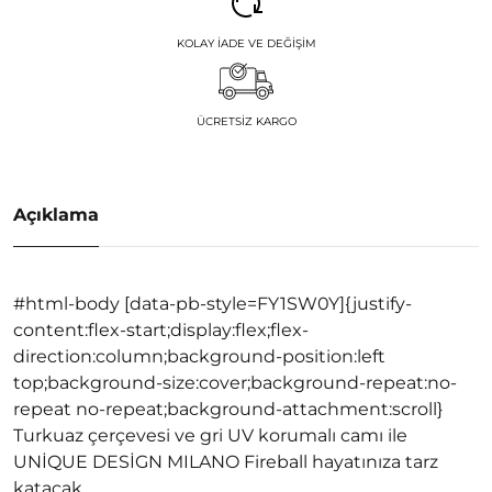
KOLAY İADE VE DEĞIŞIM
ÜCRETSIZ KARGO
Açıklama
#html-body [data-pb-style=FY1SW0Y]{justify-
content:flex-start;display:flex;flex-
direction:column;background-position:left
top;background-size:cover;background-repeat:no-
repeat no-repeat;background-attachment:scroll}
Turkuaz çerçevesi ve gri UV korumalı camı ile
UNİQUE DESİGN MILANO Fireball hayatınıza tarz
katacak.