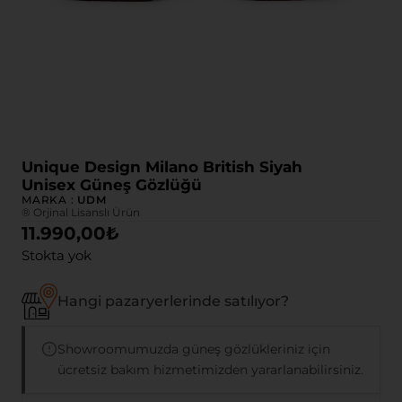
Unique Design Milano British Siyah
Unisex Güneş Gözlüğü
MARKA :
UDM
® Orjinal Lisanslı Ürün
11.990,00
₺
Stokta yok
Hangi pazaryerlerinde satılıyor?
Showroomumuzda güneş gözlükleriniz için
ücretsiz bakım hizmetimizden yararlanabilirsiniz.