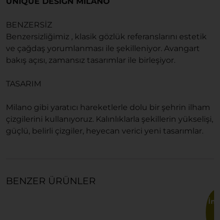
UNİQUE DESİGN MİLANO
BENZERSİZ
Benzersizliğimiz , klasik gözlük referanslarını estetik
ve çağdaş yorumlanması ile şekilleniyor. Avangart
bakış açısı, zamansız tasarımlar ile birleşiyor.
TASARIM
Milano gibi yaratıcı hareketlerle dolu bir şehrin ilham
çizgilerini kullanıyoruz. Kalınlıklarla şekillerin yükselişi,
güçlü, belirli çizgiler, heyecan verici yeni tasarımlar.
BENZER ÜRÜNLER
İnd