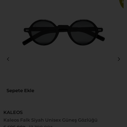
im
Sepete Ekle
KALEOS
G
Kaleos Falk Siyah Unisex Güneş Gözlüğü
G