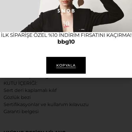
Kullanım alanı: Günlük kullanıma uygun, bir çok tarz
ile uyum sağlayan ve İtalya ‘da üretilmiş UNİQUE
DESİGN MILANO British vazgeçemediğiniz
aksesuarlarınızın başında gelecek.
ILK SIPARIŞE ÖZEL %10 INDIRIM FIRSATINI KAÇIRMA!
British deri kutusu, markaya özel gözlük bezi ile
bbg10
gelir. Ürünü kullandığınız süre boyunca Bubago
olarak her zaman yeni ürünler, ürün desteği
konusunda destek olacağız.
KOPYALA
TÜR: Güneş Gözlüğü
KUTU İÇERİĞİ:
Sert deri kaplamalı kılıf
Gözlük bezi
Sertifikasyonlar ve kullanım kılavuzu
Garanti belgesi