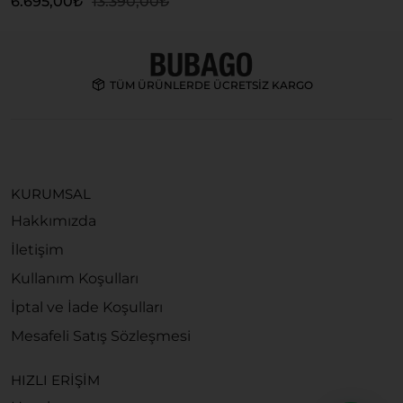
6.695,00
₺
13.390,00
₺
1
TÜM ÜRÜNLERDE ÜCRETSİZ KARGO
KURUMSAL
Hakkımızda
İletişim
Kullanım Koşulları
İptal ve İade Koşulları
Mesafeli Satış Sözleşmesi
HIZLI ERİŞİM