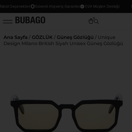
ksit Seçenekleri
Güvenli Alışveriş Garantisi
7/24 Müşteri Desteği
0
Ana Sayfa
/
GÖZLÜK
/
Güneş Gözlüğü
/ Unique
Design Milano British Siyah Unisex Güneş Gözlüğü