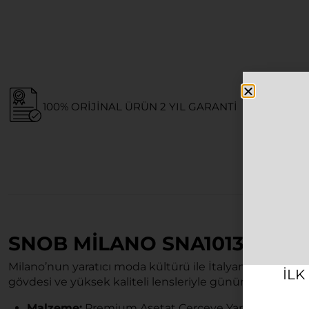
100% ORIJINAL ÜRÜN 2 YIL GARANTI
SNOB MILANO SNA1013 KAD
Milano’nun yaratıcı moda kültürü ile İtalyan tasarım tekn
ILK
gövdesi ve yüksek kaliteli lensleriyle günün her saati t
Malzeme:
Premium Asetat Çerçeve Yapısı