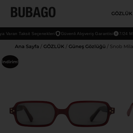
GÖZLÜK
aran Taksit Seçenekleri
Güvenli Alışveriş Garantisi
7/24 Müşter
Ana Sayfa
/
GÖZLÜK
/
Güneş Gözlüğü
/ Snob Mil
İndirim!