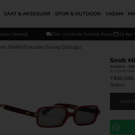
SAAT & AKSESUAR
SPOR & OUTDOOR
YAŞAM
M
i Desteği
Tüm ürünlerde Ücretsiz Kargo
12 Aya Varan
ano SNA1013 Kadın Güneş Gözlüğü
Snob Mi
MARKA :
SN
® Orjinal Lisa
7.630,00
₺
Stokta
SEPET