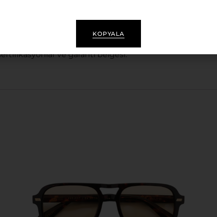
 ergonomik yapı
KOPYALA
r
sertifikasyonlar ve garanti belgesi.