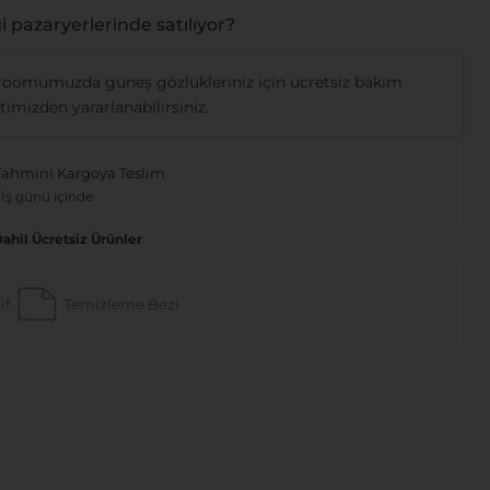
 pazaryerlerinde satılıyor?
oomumuzda güneş gözlükleriniz için ücretsiz bakım
imizden yararlanabilirsiniz.
Tahmini Kargoya Teslim
 İş günü içinde
Dahil Ücretsiz Ürünler
ıf
Temizleme Bezi