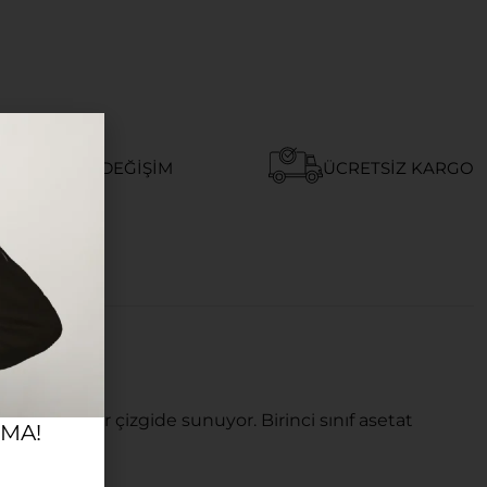
AY İADE VE DEĞIŞIM
ÜCRETSIZ KARGO
 ve lüks bir çizgide sunuyor. Birinci sınıf asetat
RMA!