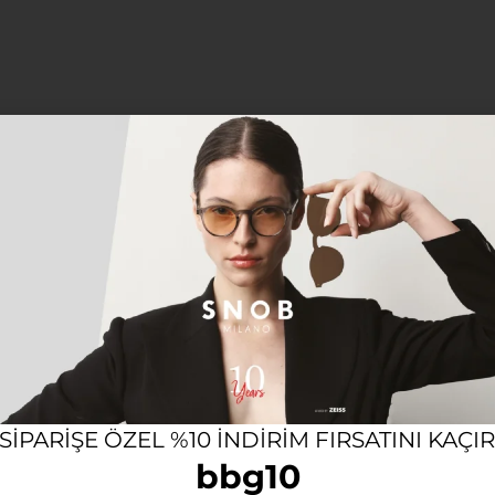
12 AYA VARAN TAKSIT SEÇENEĞI
KOL
Açıklama
IN GÜNEŞ GÖZLÜĞÜ
olojisini buluşturan bu model, geleneksel hatları yenilikçi
 SIPARIŞE ÖZEL %10 INDIRIM FIRSATINI KAÇI
arzınıza güçlü bir İtalyan dokunuşu katar.
bbg10