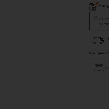
Hangi
Showr
hizmet
1
Siparişinize 
Kıl