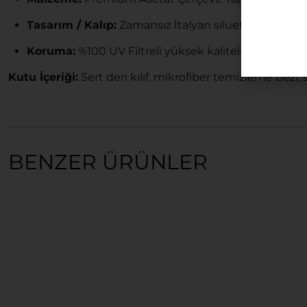
Tasarım / Kalıp:
Zamansız İtalyan silueti, Kadın ve
Koruma:
%100 UV Filtreli yüksek kaliteli lüks lensle
Kutu İçeriği:
Sert deri kılıf, mikrofiber temizleme bezi, 
BENZER ÜRÜNLER