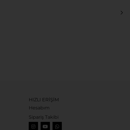
K
K
6
HIZLI ERİŞİM
Hesabım
Sipariş Takibi