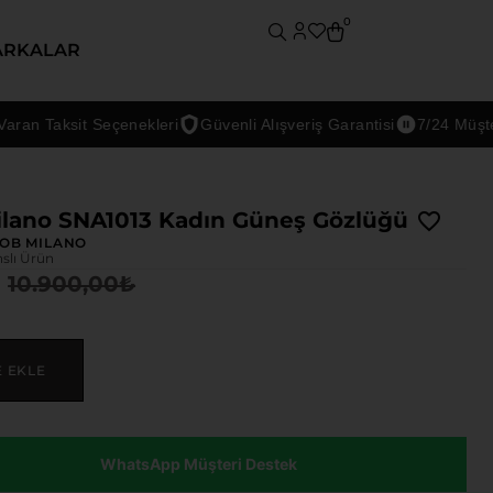
0
ARKALAR
 Taksit Seçenekleri
Güvenli Alışveriş Garantisi
7/24 Müşteri D
lano SNA1013 Kadın Güneş Gözlüğü
OB MILANO
nslı Ürün
10.900,00
₺
E EKLE
WhatsApp Müşteri Destek