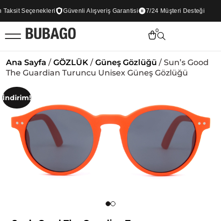
aksit Seçenekleri
Güvenli Alışveriş Garantisi
7/24 Müşteri Desteği
0
Ana Sayfa
/
GÖZLÜK
/
Güneş Gözlüğü
/ Sun’s Good
The Guardian Turuncu Unisex Güneş Gözlüğü
İndirim!