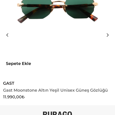
Sepete Ekle
GAST
Gast Moonstone Altın Yeşil Unisex Güneş Gözlüğü
U
U
11.990,00
₺
4