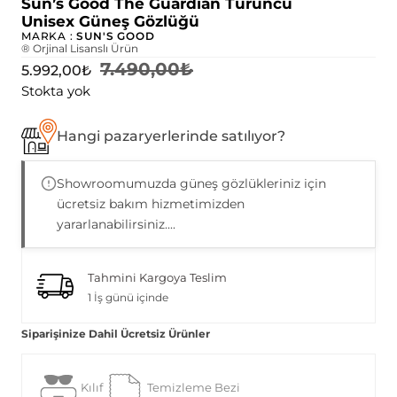
Sun’s Good The Guardian Turuncu
Unisex Güneş Gözlüğü
MARKA :
SUN'S GOOD
® Orjinal Lisanslı Ürün
7.490,00
₺
5.992,00
₺
Stokta yok
Hangi pazaryerlerinde satılıyor?
Showroomumuzda güneş gözlükleriniz için
ücretsiz bakım hizmetimizden
yararlanabilirsiniz....
Tahmini Kargoya Teslim
1 İş günü içinde
Siparişinize Dahil Ücretsiz Ürünler
Kılıf
Temizleme Bezi