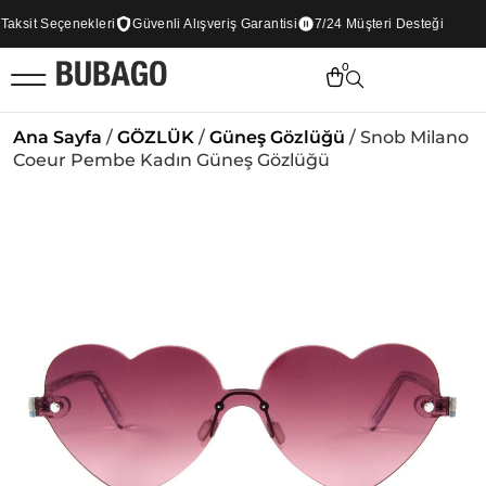
ksit Seçenekleri
Güvenli Alışveriş Garantisi
7/24 Müşteri Desteği
0
Ana Sayfa
/
GÖZLÜK
/
Güneş Gözlüğü
/ Snob Milano
Coeur Pembe Kadın Güneş Gözlüğü