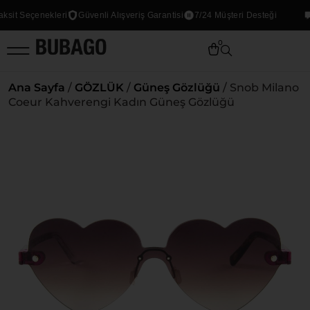
it Seçenekleri
Güvenli Alışveriş Garantisi
7/24 Müşteri Desteği
T
0
Ana Sayfa
/
GÖZLÜK
/
Güneş Gözlüğü
/ Snob Milano
Coeur Kahverengi Kadın Güneş Gözlüğü