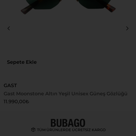
Sepete Ekle
GAST
G
Gast Moonstone Altın Yeşil Unisex Güneş Gözlüğü
G
G
11.990,00
₺
1
TÜM ÜRÜNLERDE ÜCRETSİZ KARGO