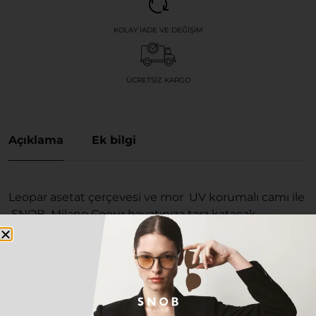
KOLAY İADE VE DEĞIŞIM
ÜCRETSIZ KARGO
Açıklama
Ek bilgi
Leopar asetat çerçevesi ve mor UV korumalı camı ile
SNOB Milano Coeur hayatınıza tarz katacak.
Kullanım alanı: Günlük kullanıma uygun, bir çok tarz
ile uyum sağlayan ve İtalya ‘da üretilmiş SNOB
Milano Coeur vazgeçemediğiniz aksesuarlarınızın
başında gelecek.