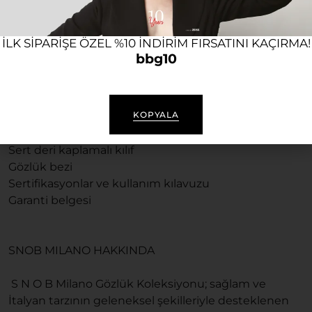
Coeur deri kutusu, markaya özel gözlük bezi ile gelir.
ILK SIPARIŞE ÖZEL %10 INDIRIM FIRSATINI KAÇIRMA!
Ürünü kullandığınız süre boyunca Bubago olarak her
bbg10
zaman yeni ürünler, ürün desteği konusunda destek
olacağız.
KOPYALA
TÜR: Güneş Gözlüğü
KUTU İÇERİĞİ:
Sert deri kaplamalı kılıf
Gözlük bezi
Sertifikasyonlar ve kullanım kılavuzu
Garanti belgesi
SNOB MILANO HAKKINDA
S N O B Milano Gözlük Koleksiyonu; sağlam ve
İtalyan tarzının geleneksel şekilleriyle desteklenen