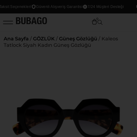
sit Seçenekleri
Güvenli Alışveriş Garantisi
7/24 Müşteri Desteği
0
Ana Sayfa
/
GÖZLÜK
/
Güneş Gözlüğü
/ Kaleos
Tatlock Siyah Kadın Güneş Gözlüğü