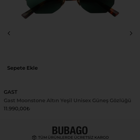
Sepete Ekle
GAST
Gast Moonstone Altın Yeşil Unisex Güneş Gözlüğü
U
U
11.990,00
₺
4
TÜM ÜRÜNLERDE ÜCRETSİZ KARGO