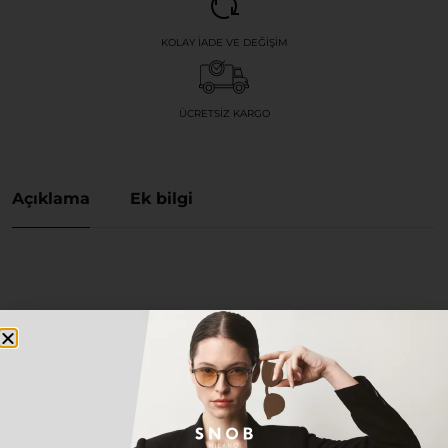
KOLAY İADE VE DEĞIŞIM
ÜCRETSIZ KARGO
Açıklama
Ek bilgi
KALEOS TATLOCK SIYAH KADIN GÜNEŞ GÖZLÜĞÜ
Stilini özgün ve zamansız detaylarla tamamlamak
isteyen herkes için tasarlanan bu özel model, hem
klasik hem de modern kombinlerinizin vazgeçilmez
parçası olacak.