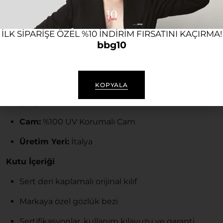
İtalya’da üretilen ve high-end moda anlayışını
yansıtan gözlük; hafif, dayanıklı ve ergonomik
ILK SIPARIŞE ÖZEL %10 INDIRIM FIRSATINI KAÇIRMA!
yapısıyla gün boyu yüksek konfor sunar. Günlük
bbg10
kullanımda tarzınıza şıklık katarken, gözlerinizi de
güneşin zararlı etkilerinden korur.
Ürün Özellikleri
KOPYALA
Çerçeve:
Asetat
Cam:
%100 UV Korumalı Cam
Üretim Yeri:
İtalya
Kutu İçeriği
Sert deri kaplamalı orijinal kılıf
Markaya özel gözlük bezi
Sertifikasyonlar, kullanım kılavuzu ve garanti