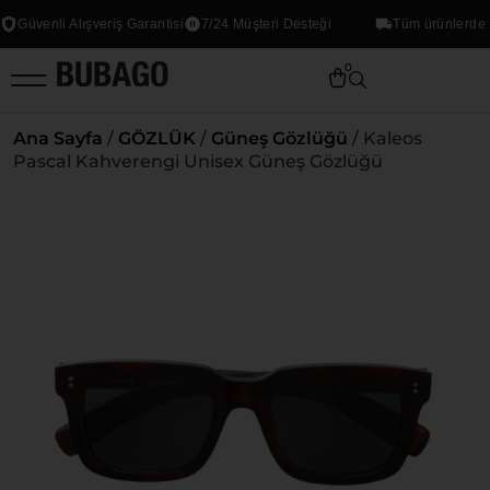
Güvenli Alışveriş Garantisi
7/24 Müşteri Desteği
Tüm ürünlerde Üc
0
Ana Sayfa
/
GÖZLÜK
/
Güneş Gözlüğü
/ Kaleos
Pascal Kahverengi Unisex Güneş Gözlüğü