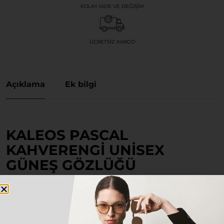
KOLAY İADE VE DEĞIŞIM
ÜCRETSIZ KARGO
Açıklama
Ek bilgi
KALEOS PASCAL
KAHVERENGI UNISEX
GÜNEŞ GÖZLÜĞÜ
Stilini özgün ve zamansız detaylarla tamamlamak
isteyen herkes için tasarlanan bu özel model, hem
klasik hem de modern kombinlerinizin vazgeçilmez
parçası olacak.