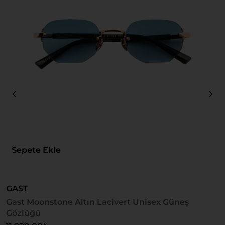
Sepete Ekle
GAST
G
Gast Moonstone Altın Lacivert Unisex Güneş
G
Gözlüğü
1