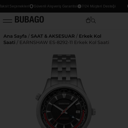
it Seçenekleri
Güvenli Alışveriş Garantisi
7/24 Müşteri Desteği
T
0
Ana Sayfa
/
SAAT & AKSESUAR
/
Erkek Kol
Saati
/ EARNSHAW ES-8292-11 Erkek Kol Saati