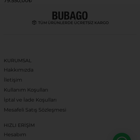
79.550,00
₺
6
TÜM ÜRÜNLERDE ÜCRETSİZ KARGO
KURUMSAL
Hakkımızda
İletişim
Kullanım Koşulları
İptal ve İade Koşulları
Mesafeli Satış Sözleşmesi
HIZLI ERİŞİM
Hesabım