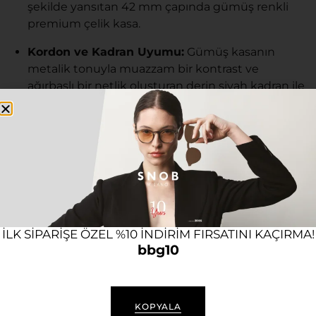
şekilde yansıtan 42 mm çapında gümüş renkli
premium çelik kasa.
Kordon ve Kadran Uyumu:
Gümüş kasanın
metalik tonuyla muazzam bir kontrast ve
ağırbaşlı bir netlik oluşturan derin siyah kadran ile
saatin bu güçlü duruşunu kusursuzca
tamamlayan, bilekte bütünsel bir zırh gibi duran
gümüş renkli çelik kordon kombinasyonu.
Mekanizma:
Pil değişimine ihtiyaç duymadan,
bileğinizin doğal hareketiyle kendi kendini kuran
ve mekanik saat tutkunlarının vazgeçilmezi olan
yüksek hassasiyetli otomatik teknoloji.
ILK SIPARIŞE ÖZEL %10 INDIRIM FIRSATINI KAÇIRMA!
Takvim Özelliği:
Saatin kadrandaki zengin ve
bbg10
mekanik yapısını tamamlayan, günlük hayatınızı
kolaylaştıracak işlevsel ve estetik takvim
göstergesi.
KOPYALA