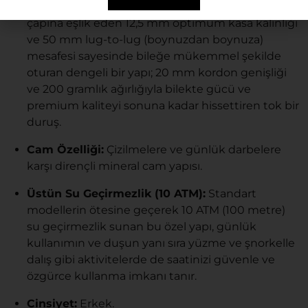
Boyut, Kalınlık ve Ergonomi:
42 mm ideal kasa
çapına eşlik eden 12,5 mm optimum kasa kalınlığı
ve 50 mm lug-to-lug (boynuzdan boynuza)
mesafesi sayesinde bileğe mükemmel şekilde
oturan dengeli bir yapı; 20 mm kordon genişliği
ve 200 gramlık ağırlığıyla bilekte gücü ve
premium kaliteyi sonuna kadar hissettiren tok bir
duruş.
Cam Özelliği:
Çizilmelere ve günlük darbelere
karşı dirençli mineral cam yapısı.
Üstün Su Geçirmezlik (10 ATM):
Standart
modellerin ötesine geçerek 10 ATM (100 metre)
su geçirmezlik sunan bu özel yapı, günlük
kullanımın ve duşun yanı sıra yüzme ve şnorkelle
dalış gibi aktivitelerde de saatinizi güvenle ve
özgürce kullanma imkanı tanır.
Cinsiyet:
Erkek.