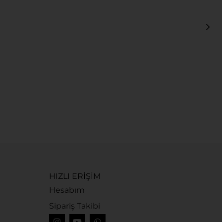
L
X
7
HIZLI ERİŞİM
Hesabım
Sipariş Takibi