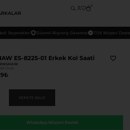
0
ARKALAR
enekleri
Güvenli Alışveriş Garantisi
7/24 Müşteri Desteği
W ES-8225-01 Erkek Kol Saati
ARNSHAW
nslı Ürün
99
₺
SEPETE EKLE
WhatsApp Müşteri Destek