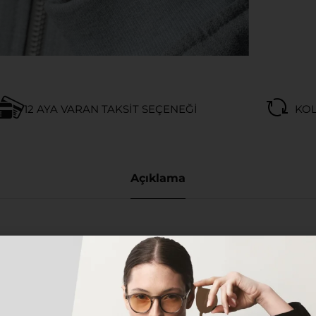
12 AYA VARAN TAKSIT SEÇENEĞI
KOL
Açıklama
 KOL SAATI
yici bir görsel şölen ve monokrom bir asaletle buluşturan,