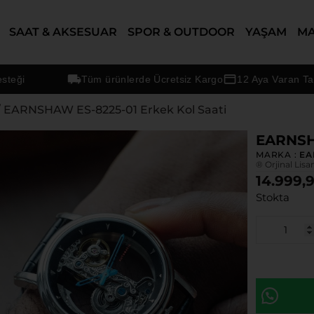
SAAT & AKSESUAR
SPOR & OUTDOOR
YAŞAM
M
Tüm ürünlerde Ücretsiz Kargo
12 Aya Varan Taksit Seç
 EARNSHAW ES-8225-01 Erkek Kol Saati
EARNSHA
MARKA :
E
® Orjinal Lisa
14.999,
Stokta