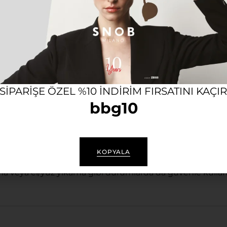
ı bir arada sunan, bilekte son derece elit, dengeli ve kar
şamını, çarkların ve zembereğin ritmik hareketini sansü
anın endüstriyel duruşunu kusursuz bir kontrastla tamaml
inasyonu.
nizin doğal hareketiyle kendi kendini kuran ve şeffaf kad
loji.
 SIPARIŞE ÖZEL %10 INDIRIM FIRSATINI KAÇI
z şekilde bütünleşen, saatin mekanik zenginliğini artırır
bbg10
 dirençli mineral cam yapısı.
KOPYALA
 bilekte dengeli, belirgin ve tüm bakışları üzerinde top
ma veya el/yüz yıkama gibi durumlarda da güvenle kullan