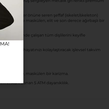
izmatik bir duruş sergileyen metalik gri renkli premium
rsüzce gözler önüne seren şeffaf (iskelet/skeleton)
ayan, saate maskülen, elit ve son derece ağırbaşlı bir
ranı sayesinde çalışan tüm dişlilerini keyifle
RMA!
ken günlük hayatınızı kolaylaştıracak işlevsel takvim
layacak güçte, maskülen bir karizma.
ım imkanı sunan 5 ATM dayanıklılık.