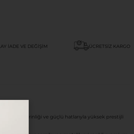
AY İADE VE DEĞIŞIM
ÜCRETSIZ KARGO
 kadran derinliği ve güçlü hatlarıyla yüksek prestijli