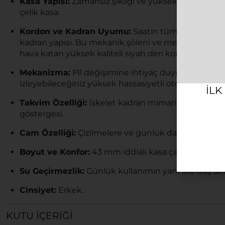
Kasa Yapısı:
Zamansız şıklığı ve yüksek dayanıklılığ
çelik kasa.
Kordon ve Kadran Uyumu:
Saatin tüm mekanik ihti
kadran yapısı. Bu mekanik şöleni ve metalik gri kas
hava katan yüksek kaliteli siyah deri kordon komb
Mekanizma:
Pil değişimine ihtiyaç duymadan, bileği
izleyebileceğiniz yüksek hassasiyetli otomatik tekno
ILK
Takvim Özelliği:
İskelet kadran mimarisiyle kusursu
göstergesi.
Cam Özelliği:
Çizilmelere ve günlük darbelere karşı
Boyut ve Konfor:
43 mm iddialı kasa çapı sayesinde
Su Geçirmezlik:
Günlük kullanımın yanı sıra duş al
Cinsiyet:
Erkek.
KUTU İÇERIĞI