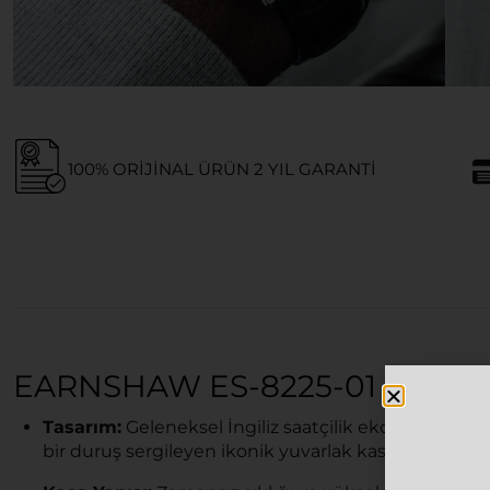
100% ORIJINAL ÜRÜN 2 YIL GARANTI
EARNSHAW ES-8225-01 ERKEK
Tasarım:
Geleneksel İngiliz saatçilik ekolünü büyüle
bir duruş sergileyen ikonik yuvarlak kasa tasarımı.