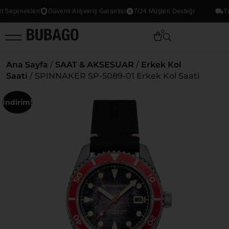
Seçenekleri
Güvenli Alışveriş Garantisi
7/24 Müşteri Desteği
Tüm 
0
Ana Sayfa
/
SAAT & AKSESUAR
/
Erkek Kol
Saati
/ SPINNAKER SP-5089-01 Erkek Kol Saati
İndirim!