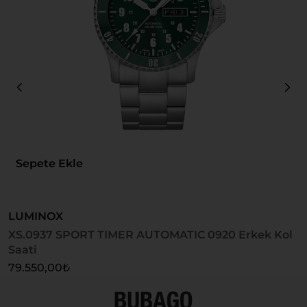
Sepete Ekle
LUMINOX
L
XS.0937 SPORT TIMER AUTOMATIC 0920 Erkek Kol
X
Saati
S
79.550,00
₺
6