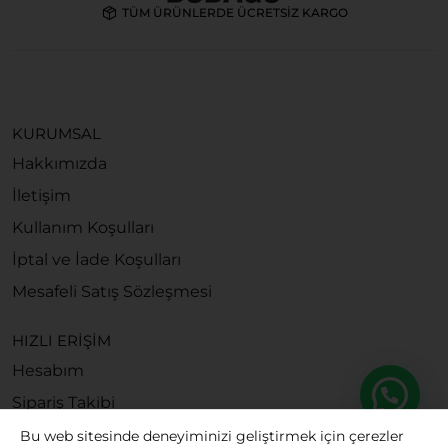
TÜM ÜRÜNLERDE ÜCRETSİZ KARGO
KURUMSAL
Hakkımızda
İletişim
Kullanım Koşulları
İptal ve İade Koşulları
Mesafeli Satış Sözleşmesi
HIZLI ERİŞİM
Hesabım
Sipariş Takibi
Bu web sitesinde deneyiminizi geliştirmek için çerezler