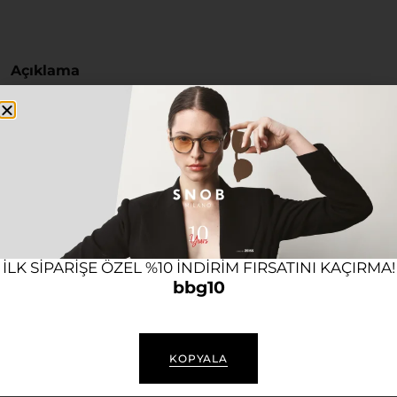
Açıklama
SPINNAKER SP-5089-01
ERKEK KOL SAATI
Kasa Çapı / Şekli:
44 mm / Yuvarlak
Kasa Materyali / Rengi:
Çelik / Metalik Gri
ILK SIPARIŞE ÖZEL %10 INDIRIM FIRSATINI KAÇIRMA!
bbg10
Kordon Materyali / Rengi:
Deri / Siyah
Kadran Rengi / Tipi:
Siyah / Analog (Işıksız, Taşsız)
KOPYALA
Mekanizma / Teknoloji:
Otomatik (Yaklaşık 40-
42 Saat Güç Rezervi)