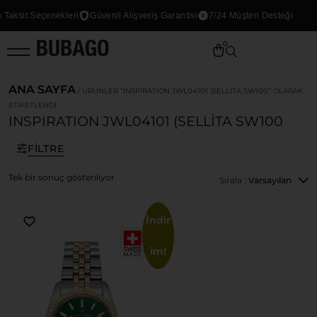
Taksit Seçenekleri
Güvenli Alışveriş Garantisi
7/24 Müşteri Desteği
0
ANA SAYFA
/ ÜRÜNLER “INSPIRATION JWL04101 (SELLITA SW100” OLARAK
ETIKETLENDI
INSPIRATION JWL04101 (SELLITA SW100
FILTRE
Tek bir sonuç gösteriliyor
Sırala :
Varsayılan
İndir
im!