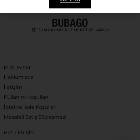
TÜM ÜRÜNLERDE ÜCRETSİZ KARGO
KURUMSAL
Hakkımızda
İletişim
Kullanım Koşulları
İptal ve İade Koşulları
Mesafeli Satış Sözleşmesi
HIZLI ERİŞİM