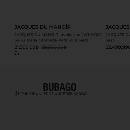
Sepete Ekle
Sepete
JACQUES DU MANOİR
JACQUES
JACQUES DU MANOIR Inspiration JWL04102
JACQUES DU
Swiss Made Otomatik Kadın Kol Saati
Saati
21.599,99
₺
23.999,99
₺
22.499,99
TÜM ÜRÜNLERDE ÜCRETSİZ KARGO