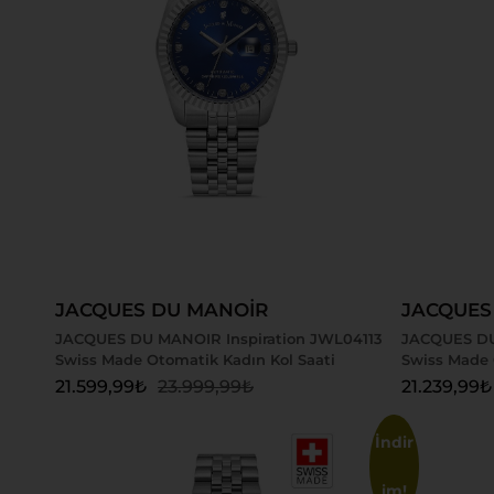
Sepete Ekle
Sepete
JACQUES DU MANOİR
JACQUES
JACQUES DU MANOIR Inspiration JWL04113
JACQUES DU
Swiss Made Otomatik Kadın Kol Saati
Swiss Made 
21.599,99
₺
23.999,99
₺
21.239,99
₺
İndir
im!