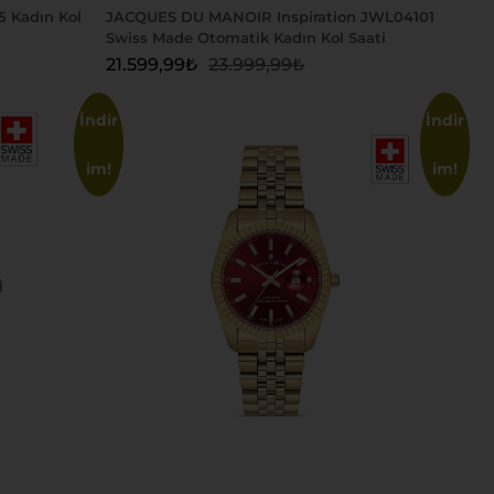
 Kadın Kol
JACQUES DU MANOIR Inspiration JWL04101
Swiss Made Otomatik Kadın Kol Saati
21.599,99
₺
23.999,99
₺
İndir
İndir
im!
im!
Sepete Ekle