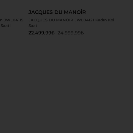
JACQUES DU MANOİR
on JWL04115
JACQUES DU MANOIR JWL04121 Kadın Kol
Saati
Saati
22.499,99
₺
24.999,99
₺