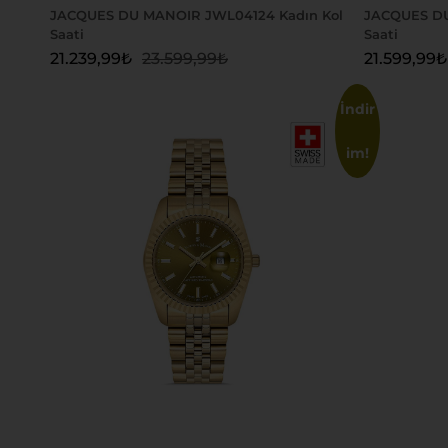
JACQUES DU MANOIR JWL04124 Kadın Kol
JACQUES DU
Saati
Saati
21.239,99
₺
23.599,99
₺
21.599,99
₺
İndir
im!
Sepete Ekle
Sepete