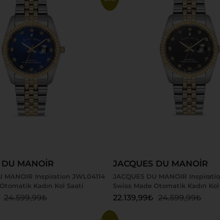
 Ekle
Sepete Ekle
 DU MANOİR
JACQUES DU MANOİR
 MANOIR Inspiration JWL04114
JACQUES DU MANOIR Inspiratio
Otomatik Kadın Kol Saati
Swiss Made Otomatik Kadın Kol 
24.599,99
₺
22.139,99
₺
24.599,99
₺