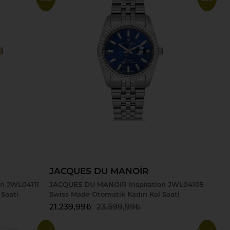
Sepete Ekle
JACQUES DU MANOİR
n JWL04111
JACQUES DU MANOIR Inspiration JWL04105
Saati
Swiss Made Otomatik Kadın Kol Saati
21.239,99
₺
23.599,99
₺