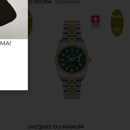
21.599,99
₺
23.999,99
₺
İndir
İndir
im!
im!
RMA!
Sepete Ekle
JACQUES DU MANOİR