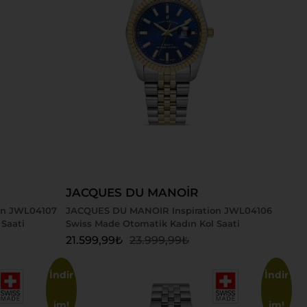
Sepete Ekle
JACQUES DU MANOİR
on JWL04107
JACQUES DU MANOIR Inspiration JWL04106
Saati
Swiss Made Otomatik Kadın Kol Saati
21.599,99
₺
23.999,99
₺
İndir
İndir
im!
im!