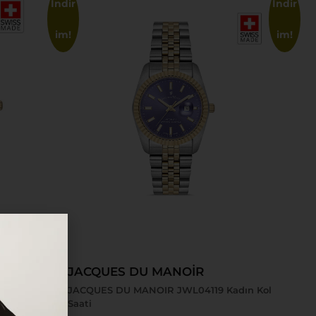
İndir
İndir
im!
im!
Sepete Ekle
JACQUES DU MANOİR
on JWL04103
JACQUES DU MANOIR JWL04119 Kadın Kol
Saati
Saati