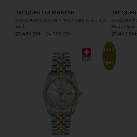
JACQUES DU MANOİR
JACQUES
JACQUES DU MANOIR JWL04120 Kadın Kol
JACQUES DU
Saati
Swiss Made 
22.499,99
₺
24.999,99
₺
22.499,99
İndir
im!