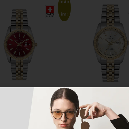
İndir
im!
 Ekle
Sepete Ekle
 DU MANOİR
JACQUES DU MANOİR
 MANOIR JWL04117 Kadın Kol
JACQUES DU MANOIR Inspirati
Swiss Made Otomatik Kadın Kol 