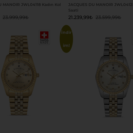
 MANOIR JWL04118 Kadın Kol
JACQUES DU MANOIR JWL04125
Saati
23.999,99
₺
21.239,99
₺
23.599,99
₺
İndir
im!
 Ekle
Sepete Ekle