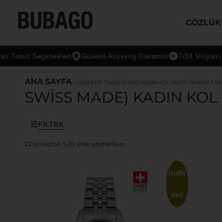
GÖZLÜK
t Seçenekleri
Güvenli Alışveriş Garantisi
7/24 Müşteri Desteği
ANA SAYFA
/ ÜRÜNLER “SWISS MADE) KADIN KOL SAATI” OLARAK ETI
SWISS MADE) KADIN KOL 
FILTRE
22 sonuçtan 1-20 arası gösteriliyor
İndir
im!