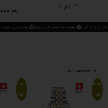
0
ARKALAR
eçenekleri
Güvenli Alışveriş Garantisi
7/24 Müşteri Desteği
Sırala :
Varsayılan
İndir
İndir
im!
im!