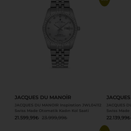
Sepete Ekle
Sepete
JACQUES DU MANOİR
JACQUES
JACQUES DU MANOIR Inspiration JWL04112
JACQUES DU
Swiss Made Otomatik Kadın Kol Saati
Swiss Made 
21.599,99
₺
23.999,99
₺
22.139,99
₺