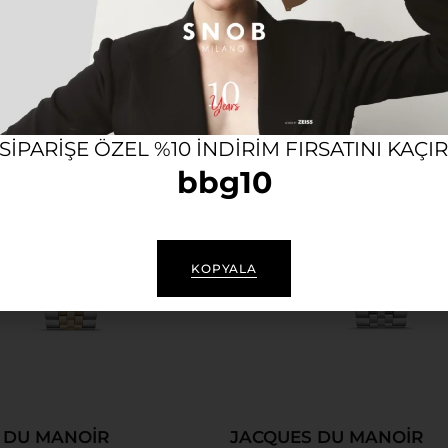
23.999,99
₺
21.599,99
₺
23.999,99
₺
İndir
im!
 SIPARIŞE ÖZEL %10 INDIRIM FIRSATINI KAÇI
bbg10
KOPYALA
 Ekle
Sepete Ekle
 DU MANOİR
JACQUES DU MANOİR