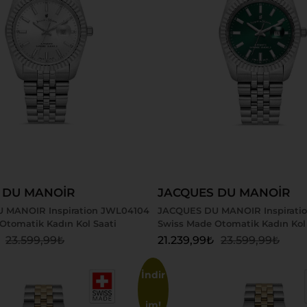
 Ekle
Sepete Ekle
 DU MANOİR
JACQUES DU MANOİR
 MANOIR Inspiration JWL04104
JACQUES DU MANOIR Inspirati
Otomatik Kadın Kol Saati
Swiss Made Otomatik Kadın Kol 
23.599,99
₺
21.239,99
₺
23.599,99
₺
İndir
im!