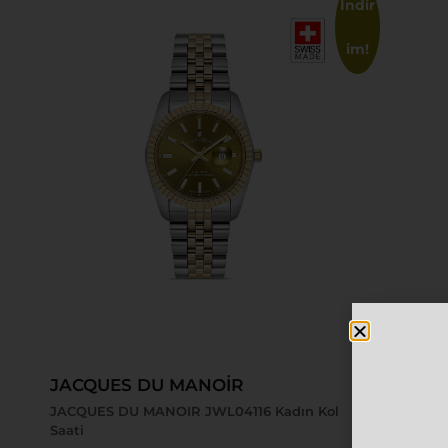
İndir
im!
Sepete Ekle
Sepete
JACQUES DU MANOİR
JACQUES
JACQUES DU MANOIR JWL04116 Kadın Kol
JACQUES DU
Saati
Saati