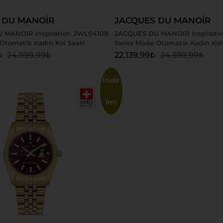
 DU MANOİR
JACQUES DU MANOİR
 MANOIR Inspiration JWL04109
JACQUES DU MANOIR Inspirati
Otomatik Kadın Kol Saati
Swiss Made Otomatik Kadın Kol 
₺
24.999,99
₺
22.139,99
₺
24.599,99
₺
İndir
im!