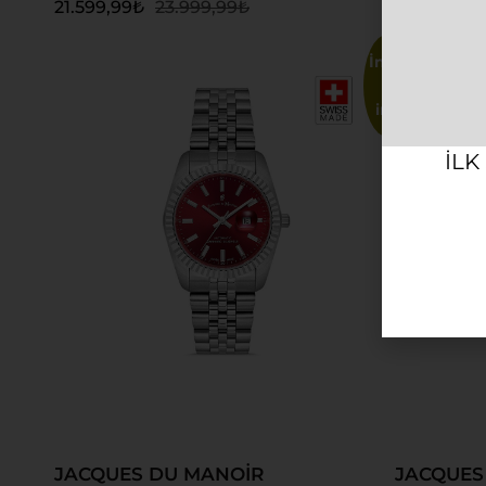
21.599,99
₺
23.999,99
₺
21.599,99
₺
İndir
im!
ILK
Sepete Ekle
Sepete
JACQUES DU MANOİR
JACQUES