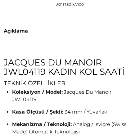
ÜCRETSIZ KARGO
Açıklama
JACQUES DU MANOIR
JWL04119 KADIN KOL SAATI
TEKNIK ÖZELLIKLER
Koleksiyon / Model:
Jacques Du Manoir
JWL04119
Kasa Ölçüsü / Şekli:
34 mm / Yuvarlak
Mekanizma / Teknoloji:
Analog / İsviçre (Swiss
Made) Otomatik Teknolojisi