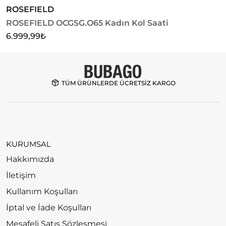
ROSEFIELD
R
ROSEFIELD OCGSG.O65 Kadın Kol Saati
R
6.999,99
₺
6
TÜM ÜRÜNLERDE ÜCRETSİZ KARGO
KURUMSAL
Hakkımızda
İletişim
Kullanım Koşulları
İptal ve İade Koşulları
Mesafeli Satış Sözleşmesi