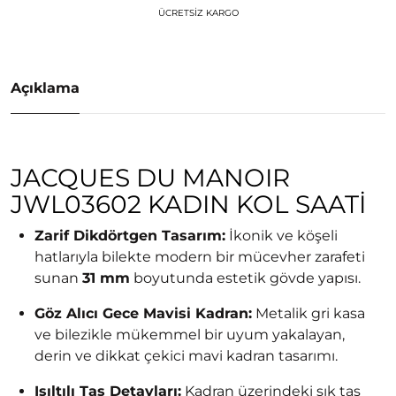
ÜCRETSIZ KARGO
Açıklama
JACQUES DU MANOIR
JWL03602 KADIN KOL SAATI
Zarif Dikdörtgen Tasarım:
İkonik ve köşeli
hatlarıyla bilekte modern bir mücevher zarafeti
sunan
31 mm
boyutunda estetik gövde yapısı.
Göz Alıcı Gece Mavisi Kadran:
Metalik gri kasa
ve bilezikle mükemmel bir uyum yakalayan,
derin ve dikkat çekici mavi kadran tasarımı.
Işıltılı Taş Detayları:
Kadran üzerindeki şık taş