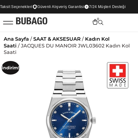
sit Seçenekleri
Güvenli Alışveriş Garantisi
7/24 Müşteri Desteği
0
Ana Sayfa
/
SAAT & AKSESUAR
/
Kadın Kol
Saati
/ JACQUES DU MANOIR JWL03602 Kadın Kol
Saati
İndirim!