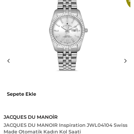
im
Sepete Ekle
JACQUES DU MANOİR
R
JACQUES DU MANOIR Inspiration JWL04104 Swiss
R
Made Otomatik Kadın Kol Saati
6