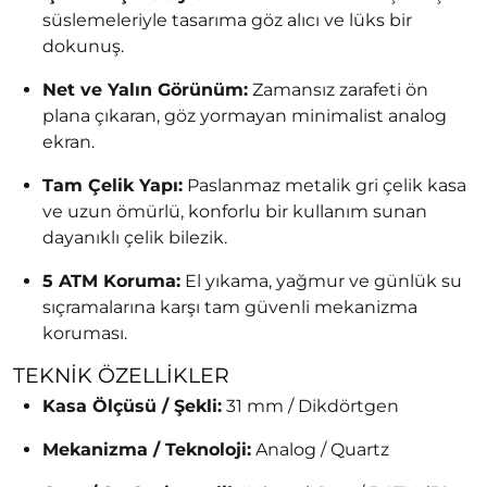
süslemeleriyle tasarıma göz alıcı ve lüks bir
dokunuş.
Net ve Yalın Görünüm:
Zamansız zarafeti ön
plana çıkaran, göz yormayan minimalist analog
ekran.
Tam Çelik Yapı:
Paslanmaz metalik gri çelik kasa
ve uzun ömürlü, konforlu bir kullanım sunan
dayanıklı çelik bilezik.
5 ATM Koruma:
El yıkama, yağmur ve günlük su
sıçramalarına karşı tam güvenli mekanizma
koruması.
TEKNIK ÖZELLIKLER
Kasa Ölçüsü / Şekli:
31 mm / Dikdörtgen
Mekanizma / Teknoloji:
Analog / Quartz