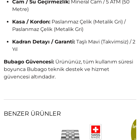
Cam / Su Geçirmezlik:
Mineral Cam / 5 ATM (50
Metre)
Kasa / Kordon:
Paslanmaz Çelik (Metalik Gri) /
Paslanmaz Çelik (Metalik Gri)
Kadran Detayı / Garanti:
Taşlı Mavi (Takvimsiz) / 2
Yıl
Bubago Güvencesi:
Ürününüz, tüm kullanım süresi
boyunca Bubago teknik destek ve hizmet
güvencesi altındadır.
BENZER ÜRÜNLER
İnd