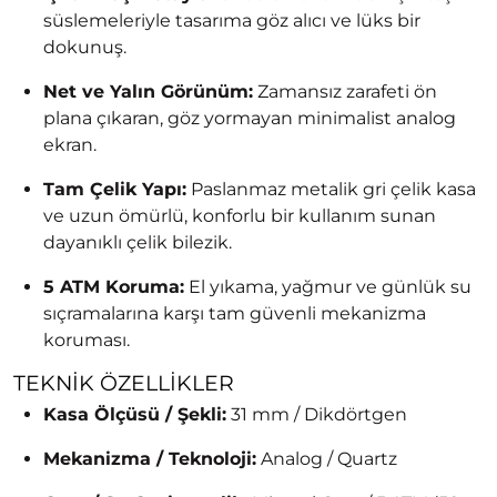
süslemeleriyle tasarıma göz alıcı ve lüks bir
dokunuş.
Net ve Yalın Görünüm:
Zamansız zarafeti ön
plana çıkaran, göz yormayan minimalist analog
ekran.
Tam Çelik Yapı:
Paslanmaz metalik gri çelik kasa
ve uzun ömürlü, konforlu bir kullanım sunan
dayanıklı çelik bilezik.
5 ATM Koruma:
El yıkama, yağmur ve günlük su
sıçramalarına karşı tam güvenli mekanizma
koruması.
TEKNIK ÖZELLIKLER
Kasa Ölçüsü / Şekli:
31 mm / Dikdörtgen
Mekanizma / Teknoloji:
Analog / Quartz