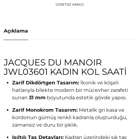
ÜCRETSIZ KARGO
Açıklama
JACQUES DU MANOIR
JWL03601 KADIN KOL SAATI
Zarif Dikdörtgen Tasarım:
İkonik ve köşeli
hatlarıyla bilekte modern bir mücevher zarafeti
sunan
31 mm
boyutunda estetik gövde yapısı.
Zarif Monokrom Tasarım:
Metalik gri kasa ve
kordonun gümüş renkli kadranla oluşturduğu,
zamansız ve duru bir şıklık.
Işıltılı Taş Detayları:
Kadran üzerindeki şık taş