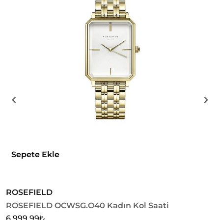
Sepete Ekle
ROSEFIELD
V
ROSEFIELD OCWSG.O40 Kadın Kol Saati
V
S
6.999,99
₺