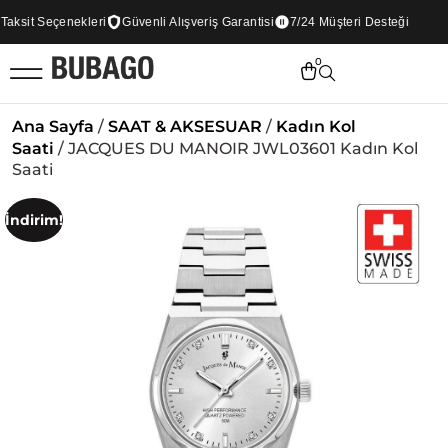
ksit Seçenekleri
Güvenli Alışveriş Garantisi
7/24 Müşteri Desteği
0
Ana Sayfa
/
SAAT & AKSESUAR
/
Kadın Kol
Saati
/ JACQUES DU MANOIR JWL03601 Kadın Kol
Saati
İndirim!