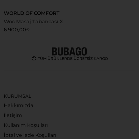
WORLD OF COMFORT
W
Woc Masaj Tabancası X
W
6.900,00
₺
7
TÜM ÜRÜNLERDE ÜCRETSİZ KARGO
KURUMSAL
Hakkımızda
İletişim
Kullanım Koşulları
İptal ve İade Koşulları