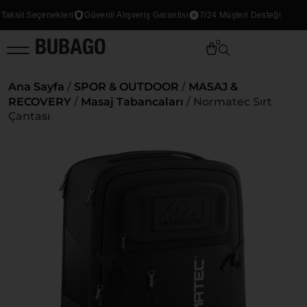
ksit Seçenekleri
Güvenli Alışveriş Garantisi
7/24 Müşteri Desteği
0
Ana Sayfa
/
SPOR & OUTDOOR
/
MASAJ &
RECOVERY
/
Masaj Tabancaları
/ Normatec Sırt
Çantası