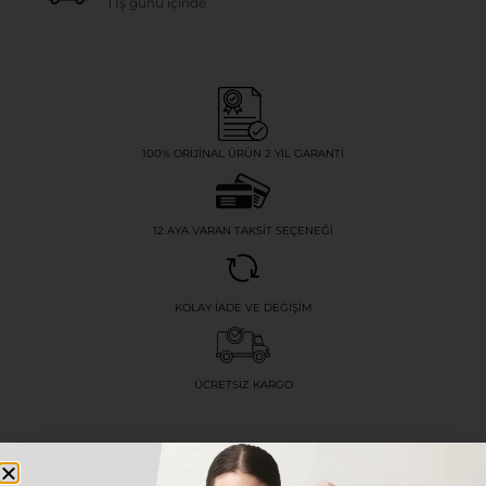
1 İş günü içinde
100% ORIJINAL ÜRÜN 2 YIL GARANTI
12 AYA VARAN TAKSIT SEÇENEĞI
KOLAY İADE VE DEĞIŞIM
ÜCRETSIZ KARGO
Açıklama